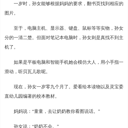
一岁时，孙女能够根据妈妈的要求，翻书页找到相应的
图片。
至于，电脑主机、显示器、键盘、鼠标等等实物，孙女
分的一清二楚。但面对笔记本电脑时，孙女则是真找不到主
机了。
如果是平板电脑和智能手机她会模仿大人，用小手指一
滑动，听贝瓦儿歌呢。
现在，孙女一岁零九个月了。爱看绘本读物以及灵宝委
直幼儿园编著的校本教材。
妈妈说：“童童，去让奶奶教你看图说话。”
孙女说：“奶奶不会。”