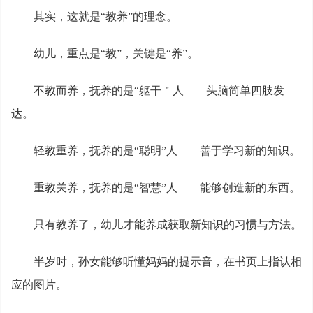
其实，这就是“教养”的理念。
幼儿，重点是“教”，关键是“养”。
不教而养，抚养的是“躯干＂人——头脑简单四肢发
达。
轻教重养，抚养的是“聪明”人——善于学习新的知识。
重教关养，抚养的是“智慧”人——能够创造新的东西。
只有教养了，幼儿才能养成获取新知识的习惯与方法。
半岁时，孙女能够听懂妈妈的提示音，在书页上指认相
应的图片。