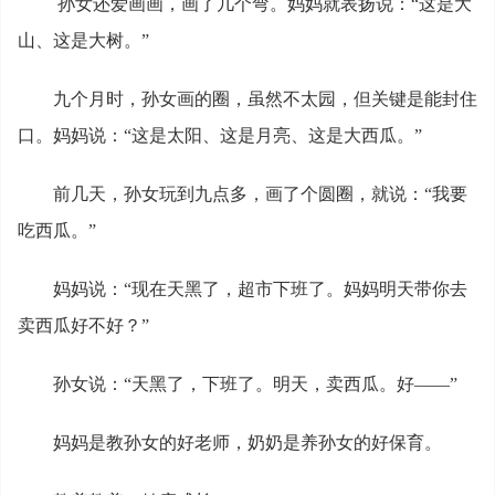
孙女还爱画画，画了几个弯。妈妈就表扬说：“这是大
山、这是大树。”
九个月时，孙女画的圈，虽然不太园，但关键是能封住
口。妈妈说：“这是太阳、这是月亮、这是大西瓜。”
前几天，孙女玩到九点多，画了个圆圈，就说：“我要
吃西瓜。”
妈妈说：“现在天黑了，超市下班了。妈妈明天带你去
卖西瓜好不好？”
孙女说：“天黑了，下班了。明天，卖西瓜。好——”
妈妈是教孙女的好老师，奶奶是养孙女的好保育。