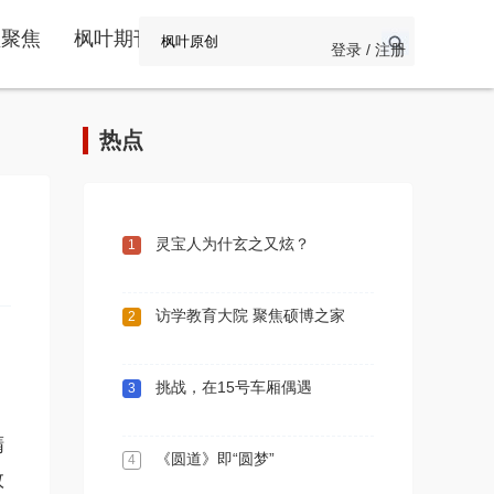
频聚焦
枫叶期刊
登录 / 注册
热点
灵宝人为什玄之又炫？
1
访学教育大院 聚焦硕博之家
2
挑战，在15号车厢偶遇
3
精
《圆道》即“圆梦”
4
数