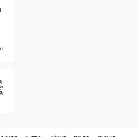
的
升
。
02
网
资
我