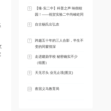
【臻·实二中】科普之声 响彻校
5
园！——祝贺实验二中尚峻屹同
学在全市科普阅读中学组演讲大
自古杨氏出弘农
6
系
赛中勇夺第一名
跨越五十年的三人合影，半生不
7
文
变的同窗情深
究
走进建勋学校 秘密确实不少
8
（组图）
天无尽头 业无止境(图文)
9
夜宿义马教育局
10