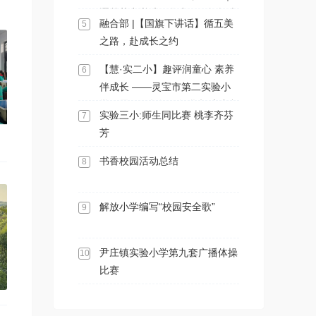
逐梦苍穹谱航天华章—天问探火
融合部 |【国旗下讲话】循五美
5
与月背取壤
之路，赴成长之约
【慧·实二小】趣评润童心 素养
6
伴成长 ——灵宝市第二实验小
学开展一二年级无纸化趣味综合
实验三小:师生同比赛 桃李齐芬
7
测评
芳
书香校园活动总结
8
解放小学编写“校园安全歌”
9
尹庄镇实验小学第九套广播体操
10
比赛