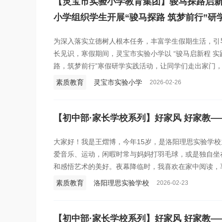
【灵宝市实验小学教育集团】骏马探路启新
小学组织学生开展“骏马探路 筑梦前行”研
为深入落实立德树人根本任务，丰富学生假期生活，引
长见识，寒假期间，灵宝市实验小学以 “骏马启新程 实
路，筑梦前行”寒假研学实践活动，让同学们走出家门
素养。
素质教育
灵宝市实验小学
2026-02-26
【初中部·家长学校系列】好家风 好家教—
大家好！我是王熠博，今年15岁，是洛阳理思实验学校
爱音乐、运动，闲暇时常与妈妈打羽毛球，或是独自坐
和感悟艺术的美好。夜幕降临时，我喜欢在家中阅读，
融入我的生活，与我密不可分，使我变得“胸藏文墨虚若
素质教育
洛阳理思实验学校
2026-02-23
【初中部·家长学校系列】好家风 好家教—