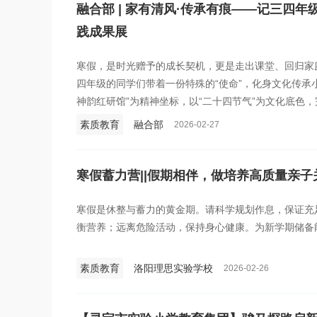
融合部 | 家有清风·传承有痕——记三四年
践成果展
寒假，是时光赠予的成长契机，更是走出课堂、回归家
四年级的同学们带着一份特殊的“使命”，化身文化传承小
神韵红研馆”为精神坐标，以“二十四节气”为文化底色
旅。如今，寒假即将落幕，孩子们呈现的不仅仅是一份
素质教育
融合部
2026-02-27
心，一个个被家风温暖照亮的瞬间。
寒假蓄力营||假期相伴，做培养高质量亲子
寒假是休整与蓄力的黄金期。请科学规划作息，保证充
衡营养；远离危险活动，保持身心健康。为新学期储备
素质教育
洛阳理思实验学校
2026-02-26