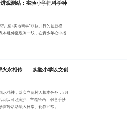
搬进观测站：实验小学把科学种
家讲座+实地研学”双轨并行的创新模
课本延伸至观测一线，在青少年心中播
薪火永相传——实验小学以文创
指示精神，落实立德树人根本任务，3月
。活动以日记摘抄、主题绘画、创意手抄
学雷锋活动融入日常、化作经常。