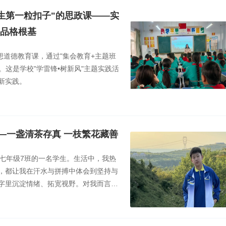
生第一粒扣子"的思政课——实
牢品格根基
思想道德教育课，通过"集会教育+主题班
。这是学校"学雷锋•树新风"主题实践活
新实践。
—一盏清茶存真 一枝繁花藏善
七年级7班的一名学生。生活中，我热
，都让我在汗水与拼搏中体会到坚持与
字里沉淀情绪、拓宽视野。对我而言，
爱，共同拼凑成一个不断成长的我。