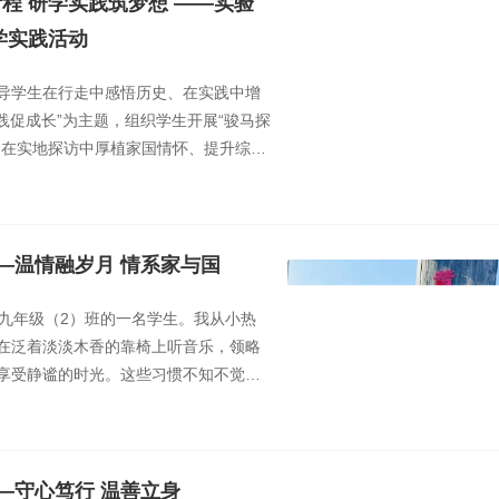
程 研学实践筑梦想 ——实验
学实践活动
导学生在行走中感悟历史、在实践中增
践促成长”为主题，组织学生开展“骏马探
，在实地探访中厚植家国情怀、提升综合
—温情融岁月 情系家与国
九年级（2）班的一名学生。我从小热
在泛着淡淡木香的靠椅上听音乐，领略
享受静谧的时光。这些习惯不知不觉已
谷，腹有诗书气自华”
—守心笃行 温善立身