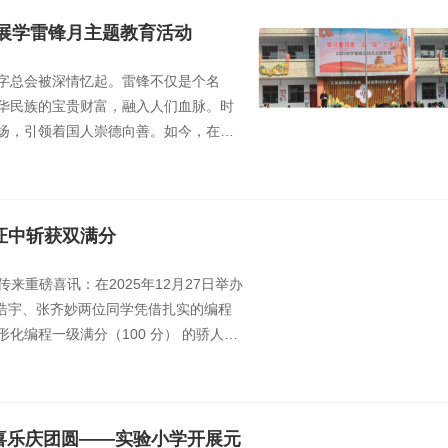
开展学雷锋月主题教育活动
字总会被深情忆起。雷锋不仅是个名
华民族的宝贵财富，融入人们血脉。时
扬，引领着国人崇德向善。如今，在灵
雷锋精神的热潮即将掀起。
认证中斩获双满分
来重磅喜讯：在2025年12月27日举办
毋浩宇、张齐妙两位同学凭借扎实的编程
化编程一级满分（100 分） 的骄人成
喜乐庆团圆——实验小学开展元