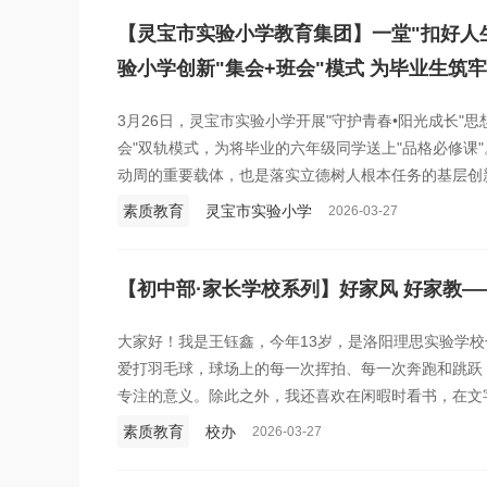
【灵宝市实验小学教育集团】一堂"扣好人
验小学创新"集会+班会"模式 为毕业生筑
3月26日，灵宝市实验小学开展"守护青春•阳光成长"
会"双轨模式，为将毕业的六年级同学送上"品格必修课"
动周的重要载体，也是落实立德树人根本任务的基层创
素质教育
灵宝市实验小学
2026-03-27
【初中部·家长学校系列】好家风 好家教—
大家好！我是王钰鑫，今年13岁，是洛阳理思实验学校
爱打羽毛球，球场上的每一次挥拍、每一次奔跑和跳跃
专注的意义。除此之外，我还喜欢在闲暇时看书，在文
运动让我充满力量，阅读让我内心丰盈。这些细碎的热
素质教育
校办
2026-03-27