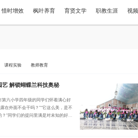
惜时增效
枫叶养育
育贤文学
职教生涯
视
课程实验
教师教育
园艺 解锁蝴蝶兰科技奥秘
市第六小学四年级的同学们怀着满心好
露在外面不会干吗？”“它这么美，是不
的？”同学们的提问里满是对未知的好奇
活的户外科学课，一场以“蝶变金城：灵
启。