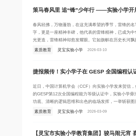
策马春风里 追“锋”少年行 ——实验小学
春风轻拂，万物蓬勃，在这充满希望的季节，雷锋的名
字，更是一座精神丰碑，他代表的雷锋精神，已成为中
光更迭，雷锋精神却愈发耀眼。它如旗帜在历史长河飘
宝市实验小学，这股精神力量再次汇聚，一场传承践行
素质教育
灵宝实验小学
2026-03-10
捷报频传！实小学子在 GESP 全国编程
近日，中国计算机学会（CCF）向实验小学发来贺信，传
的GESP第12次全国编程能力等级认证中，实验小学
功底、清晰的逻辑思维和出色的临场发挥，一举斩获图形
绩，为学校再添光彩！
素质教育
灵宝实验小学
2026-03-09
【灵宝市实验小学教育集团】骏马闹元宵 