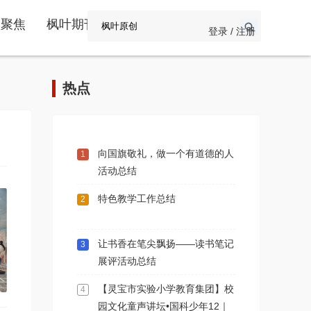
频聚焦
枫叶期刊
登录 / 注册
热点
向国旗敬礼，做一个有道德的人
1
活动总结
特色教学工作总结
2
让书香在笔尖飘扬——读书笔记
3
展评活动总结
【灵宝市实验小学教育集团】校
4
园文化童声讲坛•国科少年12｜