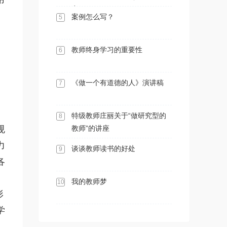
案）
案例怎么写？
5
教师终身学习的重要性
6
《做一个有道德的人》演讲稿
7
特级教师庄丽关于“做研究型的
8
规
教师”的讲座
力
谈谈教师读书的好处
9
各
我的教师梦
10
形
学