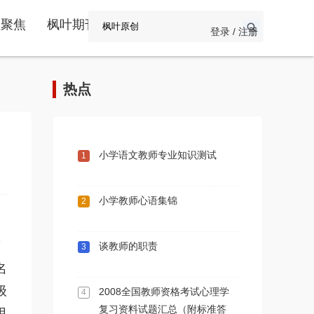
频聚焦
枫叶期刊
登录 / 注册
热点
小学语文教师专业知识测试
1
小学教师心语集锦
2
第
谈教师的职责
3
名
级
2008全国教师资格考试心理学
4
复习资料试题汇总（附标准答
用