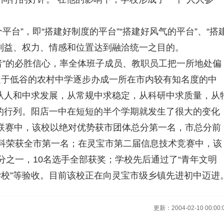
台”，即“搭建好制度的平台”“搭建好风气的平台”、“搭
利益、权力、情感和位置达到融洽统一之目的。
”的必胜信心，率全体班子成员、教职员工把一所地处偏
处于低谷的农村中学逐步办成一所在市内较有知名度的中
从人和中求发展，从常规中求稳定，从科研中求质量，从
的行列。阳店一中在短短的半个学期就发生了很大的变化
三科联赛中，该校以绝对优势获市团体总分第一名，市总分前
科荣获全市第一名；在灵宝市第二届信息技术竞赛中，该
分之一，10名选手全部获奖；学校先后通过了“青年文明
先进学校”等验收。目前该校正在向灵宝市级乡镇先进初中迈进
更新：2004-02-10 00:00: