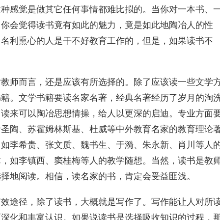
这种感觉是做其它任何事情都难比拟的。当你对一本书、
，你会觉得读书竟有如此的魅力，竟是如此地陶冶人的性
、名利熏心的人是干不好教育工作的，但是，如果读书不
对教师而言，还是应该有所选择的。除了应该读一些文学
书籍。文学书籍要读名家名著，经典名著经历了岁月的淘
，读来可以陶冶思想情操，给人以更深的启迪。专业方面
叶圣陶、苏霍姆林斯基、杜威等中外教育名家的教育理论
，如李希贵、张文质、魏书生、于漪、朱永新、肖川等人
术，如李镇西、窦桂梅等人的教学随想。当然，读书是教
选择地阅读。相信，读名家的书，肯定会受益匪浅。
有效途径，除了读书，大概就是写作了。写作能让人对所
而深化和丰富认识。如果说读书是选择吸收知识的过程，