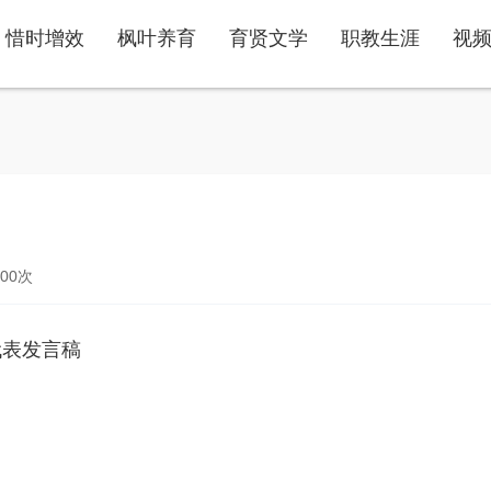
惜时增效
枫叶养育
育贤文学
职教生涯
视
00
次
代表发言稿