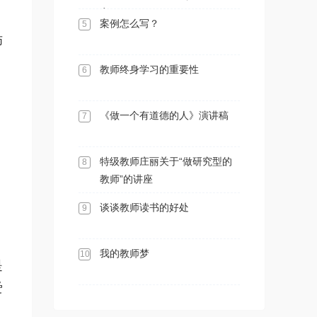
案）
案例怎么写？
5
师
教师终身学习的重要性
6
《做一个有道德的人》演讲稿
7
特级教师庄丽关于“做研究型的
8
教师”的讲座
谈谈教师读书的好处
9
，
我的教师梦
10
是
爱