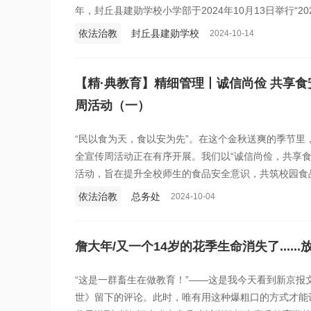
年，封丘县建勋学校小学部于2024年10月13日举行“2
依法治教
封丘县建勋学校
2024-10-14
【精·典教育】精细管理丨诚信尚俭 共享食
周活动（一）
“民以食为天，食以安为先”。在这个金秋送爽的季节里
全宣传周活动正在有序开展。我们以“诚信尚俭，共享食
活动，旨在提升全校师生的食品安全意识，共筑校园食
的活动，拉近了家校心与心的距离，共同书写了一段关
依法治教
总务处
2024-10-04
走进这场温暖的旅程，感受那份用心与关怀。
詹大年/又一个14岁的花季生命消失了.....
“这是一群畜生在做教育！”——这是我今天看到新京报
世》留下的评论。此时，唯有用这种爆粗口的方式才能