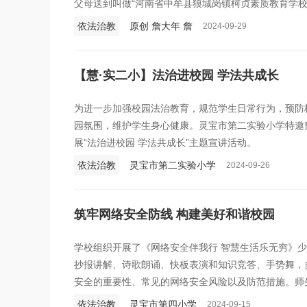
父母送到叫做“河南省中牟县狼城岗镇柯贞素质教育学校
打、折磨，以致昏迷，于26日去世。
依法治教
原创 詹大年 詹
2024-09-29
【慧·实二小】法治进校园 学法共成长
为进一步加强校园法治教育，规范学生日常行为，预防
园氛围，维护学生身心健康。灵宝市第二实验小学特邀
展“法治进校园 学法共成长”主题宣讲活动。
依法治教
灵宝市第二实验小学
2024-09-26
筑牢网络安全防线 构建美好和谐校园
学校组织开展了《网络安全伴我行 智慧生活乐无穷》
抄报讲解、诗歌朗诵、快板表演和知识竞答、手势舞，
安全的重要性、常见的网络安全风险以及防范措施。师
对网络安全有了更深刻的认识。另外还邀请了灵宝市公
依法治教
灵宝市第四小学
2024-09-15