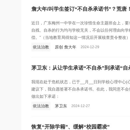
詹大年/叫学生签订“不自杀承诺书”？荒唐
近日，广东梅州一中学在一次珍惜生命主题班会上，要求
自残、自杀的行为均与学校无关，不会以任何理由向学
偿。”（当地教育局得知这一情况后开展核查责令整改
依法治教
原创 詹大年
2024-12-29
茅卫东：从让学生承诺“不自杀”到承诺“自
我现在处于危机状态，已于__月__日到学校心理中心(
建议下，我自愿签署不自杀承诺书。在此，我同意不会
做出如下承诺：
依法治教
茅卫东
2024-12-27
恢复“开除学籍”、缓解“校园霸凌”