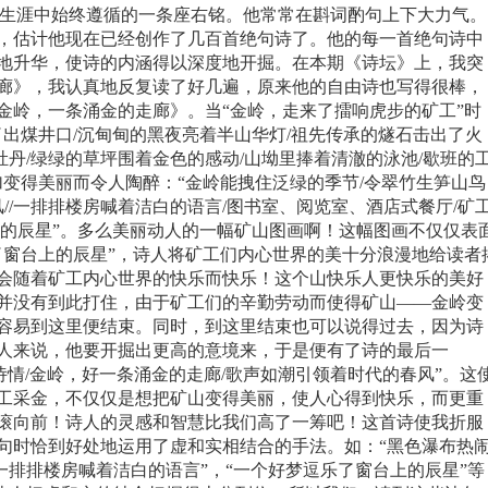
的生涯中始终遵循的一条座右铭。他常常在斟词酌句上下大力气。
，估计他现在已经创作了几百首绝句诗了。他的每一首绝句诗中
地升华，使诗的内涵得以深度地开掘。在本期《诗坛》上，我突
廊》，我认真地反复读了好几遍，原来他的自由诗也写得很棒，
金岭，一条涌金的走廊》。当“金岭，走来了擂响虎步的矿工”时
了出煤井口
/
沉甸甸的黑夜亮着半山华灯
/
祖先传承的燧石击出了火
牡丹
/
绿绿的草坪围着金色的感动
/
山坳里捧着清澈的泳池
/
歇班的
加变得美丽而令人陶醉：“金岭能拽住泛绿的季节
/
令翠竹生笋山鸟
风
//
一排排楼房喊着洁白的语言
/
图书室、阅览室、酒店式餐厅
/
矿
的辰星”。多么美丽动人的一幅矿山图画啊！这幅图画不仅仅表
了窗台上的辰星”，诗人将矿工们内心世界的美十分浪漫地给读者
会随着矿工内心世界的快乐而快乐！这个山快乐人更快乐的美好
并没有到此打住，由于矿工们的辛勤劳动而使得矿山——金岭变
容易到这里便结束。同时，到这里结束也可以说得过去，因为诗
人来说，他要开掘出更高的意境来，于是便有了诗的最后一
诗情
/
金岭，好一条涌金的走廊
/
歌声如潮引领着时代的春风”。这
工采金，不仅仅是想把矿山变得美丽，使人心得到快乐，而更重
滚向前！诗人的灵感和智慧比我们高了一筹吧！这首诗使我折服
句时恰到好处地运用了虚和实相结合的手法。如：“黑色瀑布热
“一排排楼房喊着洁白的语言”，“一个好梦逗乐了窗台上的辰星”等