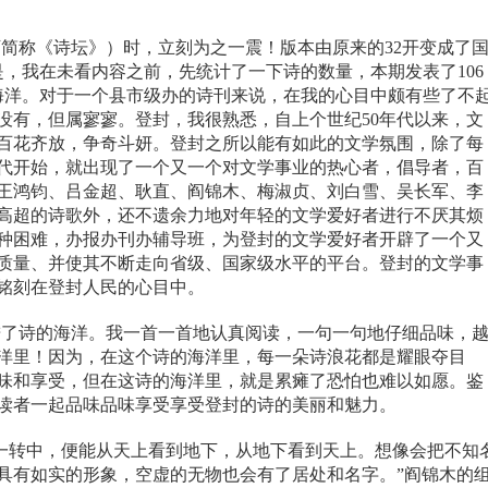
下简称《诗坛》）时，立刻为之一震！版本由原来的
32
开变成了
是，我在未看内容之前，先统计了一下诗的数量，本期发表了
106
海洋。对于一个县市级办的诗刊来说，在我的心目中颇有些了不
没有，但属寥寥。登封，我很熟悉，自上个世纪
50
年代以来，文
百花齐放，争奇斗妍。登封之所以能有如此的文学氛围，除了每
代开始，就出现了一个又一个对文学事业的热心者，倡导者，百
王鸿钧、吕金超、耿直、阎锦木、梅淑贞、刘白雪、吴长军、李
高超的诗歌外，还不遗余力地对年轻的文学爱好者进行不厌其烦
种困难，办报办刊办辅导班，为登封的文学爱好者开辟了一个又
质量、并使其不断走向省级、国家级水平的平台。登封的文学事
铭刻在登封人民的心目中。
进了诗的海洋。我一首一首地认真阅读，一句一句地仔细品味，
洋里！因为，在这个诗的海洋里，每一朵诗浪花都是耀眼夺目
味和享受，但在这诗的海洋里，就是累瘫了恐怕也难以如愿。鉴
读者一起品味品味享受享受登封的诗的美丽和魅力。
一转中，便能从天上看到地下，从地下看到天上。想像会把不知
具有如实的形象，空虚的无物也会有了居处和名字。”阎锦木的