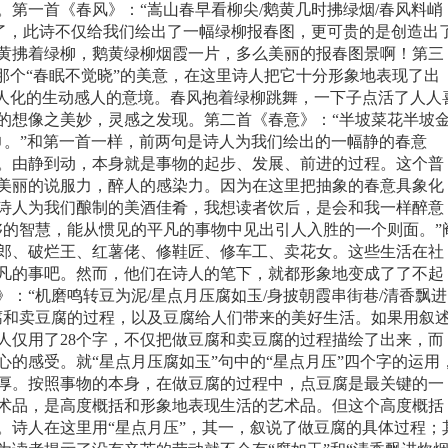
。第一首《春风》：“嵩山春早看柳尖
/
鹅黄几时拂绿烟
/
春风料峭
了，此诗不仅给我们绘出了一幅绿柳报春图，更可贵的是创造出
黄拂着绿柳，鹅黄绿柳烟霞一片，多么美丽的报春图景啊！第三
那个“春眠不觉晓”的美意，在这里诗人把它十分形象地表现了出
拟人化的生动感人的意境。春风抱着绿柳跳舞，一下子点活了人人
的想像之美妙，灵感之发现。第二首《春意》：“半坡菜花半坡
巾。”和第一首一样，前两句是诗人为我们绘出的一幅静的春意
。由静到动，本身就是事物的起步、发展、前进的过程。这个普
美丽的说服力，醉人的感染力。因为在这里把抽象的春意具象化
诗人为我们酿制的美酒佳肴，我想读者饮后，是会和我一样醉意
够的智慧，能从惯见的平凡的事物中见出引人入胜的一个则面。”
郎、破烂王、红薯佬、修鞋匠、修车工、卖花女。这些生活在社
凡的事吧。然而，他们在诗人的笔下，就都形象地变成了了不起
》：“机磨鸣转豆为泥
/
星点月压腐如玉
/
身披朝霞串街巷
/
清香飘进
腐和卖豆腐的过程，以及豆腐给人们带来的美好生活。如果用叙
人仅用了
28
个字，不仅把做豆腐和卖豆腐的过程描绘了出来，而
的感受。就“星点月压腐如玉”句中的“星点月压”四个字的运用
厚。按照事物的本身，在做豆腐的过程中，点豆腐是最关键的一
术品，是高度概括和形象地表现生活的艺术品。但这个高度概括
。诗人在这里用“星点月压”，其一，叙说了做豆腐的具体过程；