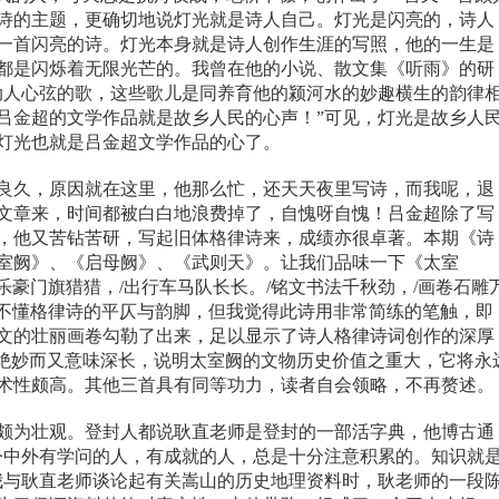
诗的主题，更确切地说灯光就是诗人自己。灯光是闪亮的，诗人
一首闪亮的诗。灯光本身就是诗人创作生涯的写照，他的一生是
都是闪烁着无限光芒的。我曾在他的小说、散文集《听雨》的研
动人心弦的歌，这些歌儿是同养育他的颍河水的妙趣横生的韵律
吕金超的文学作品就是故乡人民的心声！”可见，灯光是故乡人
灯光也就是吕金超文学作品的心了。
良久，原因就在这里，他那么忙，还天天夜里写诗，而我呢，退
文章来，时间都被白白地浪费掉了，自愧呀自愧！吕金超除了写
，他又苦钻苦研，写起旧体格律诗来，成绩亦很卓著。本期《诗
室阙》、《启母阙》、《武则天》。让我们品味一下《太室
乐豪门旗猎猎，
/
出行车马队长长。
/
铭文书法千秋劲，
/
画卷石雕
我不懂格律诗的平仄与韵脚，但我觉得此诗用非常简练的笔触，即
文的壮丽画卷勾勒了出来，足以显示了诗人格律诗词创作的深厚
既绝妙而又意味深长，说明太室阙的文物历史价值之重大，它将永
术性颇高。其他三首具有同等功力，读者自会领略，不再赘述。
颇为壮观。登封人都说
耿直
老师是登封的一部活字典，他博古通
今中外有学问的人，有成就的人，总是十分注意积累的。知识就
我与
耿直
老师谈论起有关嵩山的历史地理资料时，
耿
老师的一段