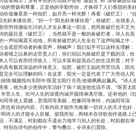
为读者揭示了没有辛苦的劳动就不会有“腐如玉”和“清香飘进炊
劳动的赞扬和尊重，正是他的辛勤劳动，才换得了人们香甜的美
动价值像星星一样灿烂，如月亮一样光辉！再看《破烂王》：“
阳光斜来揉你肩。”好一个“阳光斜来揉你肩”，收破烂，在很多人
那些穷得濒临乞讨的人才去从事这一职业，然而捡破烂也不乏为
诗的题目是《破烂王》，当然就不是一般的捡破烂者，诗人在高
的一声吆喝震天动地，所有捡破烂的人生全在了这声吆喝之中，
社会底层劳动者的春雷声，呐喊声！我们似乎可以这样去理解：
动者嗤之以鼻的达官贵人们，你们别以为捡破烂是下贱的活，恰
本人可以有所经济收入，可以丰富和提高自己的生活所需；对于
的具有极其深远的环保意义。似想，破烂王如此劳苦功高，阳光
是完全可以理解的吗！在这里，阳光一定是代表了广大劳动人民
患病情
/
频频投向车郎中
/
医罢太阳疗月亮
/
坐骑飒飒起飙风。”诗人
夜夜，他为多少患病的车治好了病？就连他也说不清。“医罢太
、辛苦人生、坎坷人生的深度内涵开掘得淋漓尽致。还有他的《
句同等使人震撼，意境同等美丽，想像同等奇特，内涵同等深
从而也有诗的内容。只有内容才能作为衡量一切诗人的天才也好
证明诗人的才能令人折服。据我所知，阎锦木在诗歌创作道路上
旧，不满足，时刻都在不遗余力地学习别人的长处，时刻都在审
。特别在诗句的创作中，警句叠出，令诗友们震惊。