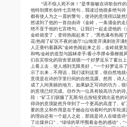
“语不惊人死不休！”是李振敏在诗歌创作
他特别擅长创作七言绝句，我读过他很多绝句诗
都有使人为之一震的警句，使诗的意境得以陡然
然读到了他的一首自由诗《金岭，一条涌金的走
绝不亚于他的七言绝句。让我们一起走进他的《
金岭就变了，变得热闹起来了，“黑色瀑布热闹
花
/
热闹了矿区不夜的迪厅
//
山坳里开满刺玫开满
人正垂钓着藕风”金岭热闹起来之后，金岭就更
和鸣
/
金岭的造型与园林牵手
/
看小亭撑伞垂柳摇
们在宾馆化的宿舍里就寝
/
一个好梦逗乐了窗台上
上看上去，使人感到无限美好，“一个好梦逗乐
示了出来，不用说，我们读到这里，很自然地就
意境是在诗的字里行间的自然流露。然而，诗人
成了人间美丽的地方。如果缺乏写诗的功力，很
的意境已经完成。但作为一位具有较高功力的诗
段：“矿工们驯服了瓦斯
/
轻点按钮变跳出蓝色的
得诗的意境陡然升华到了一个更高的高度了。矿
要的意义和作用是在于她会拉动着时代的车轮滚
的理由还有一个超人之处，那就是诗人在锻造诗
了出煤井口”，“绿绿的草坪围着金色的感动”，