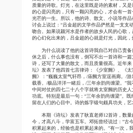
质量的诗歌。灯光，在这里既是诗的素材，又是
的心是闪亮的，只有一颗闪亮的心，才会有一首
光芒的一生。所以，他的诗、散文、小说等作品
讨会上说过：“吕金超的文学作品俨然是一支支
吻合。如果说颍河水是作者的故乡人民的心歌，
的心幻化出来的，吕金超的心就是灯光，因此，
为什么说读了他的这首诗我自己对自己责备
休之后，什么事也没有，倒写不出一首诗和一篇
诗，还写了大量的散文，而且质量很高。近年来
坛》发表了他四首七言律诗：《少室阙》、《太
阙》：“巍巍太室气轩昂，
/
庙阙方室逞画廊。
/
游
载香。
/
极品洋洋一睹后，
/
三年余韵尚缠梁。”
中间对仗的四七二十八个字就将太室阙的历史人
功底。特别是最后一句：“三年余韵尚缠梁”。
留在人们的心目中。诗的炼字锻句颇具功夫，艺
本期《诗坛》发表了
耿直
老师
12
首诗，数量
今，才高八斗，学富五车。邓拓曾经说过：“古
积累起来的，经验也是积累起来的。”有一次，