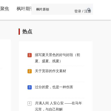
频聚焦
枫叶期刊
登录 / 注册
热点
描写夏天景色的好句好段（初
1
夏、盛夏、残夏）
关于宽容的作文素材
2
过分的爱，也是一种伤害
3
月满人间 人安心安 ——在马年
4
元宵，与自己和解