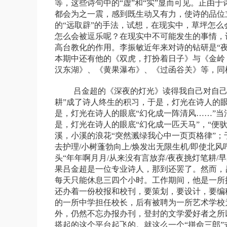
等，这些诗句中的“虚”和“实”显而可见。正由
都会为之一震，感到既生动又有力，使诗的品位
的“远取辟”的手法，试想，在现实中，草坪怎
怎么会被逗乐呢？在现实中不可能发生的事情，
高台教化的作用。李振敏近年来对诗的钻研是“
本期中还有他的《双虎，打扮着日子》与《金岭
汉东湖》、《黄果瀑布》、《过函谷关》等，同
吕金超的《深夜的灯光》读得我自己对自己
耕”成了诗人终生的积习，于是，灯光在诗人的眼
是，灯光在诗人的眼底“幻化成一阵清风……”当
是，灯光在诗人的眼底“幻化成一匹天马”，“便
溪，小溪的浪花“突然溅绿我心中一页页格律”；
去护理
/
小树蓬勃向上
/
焕发出无限生机
/
即使北风
头“年年啊月月
/
从来没有言放弃
/
夜夜挑灯笔耕
/
早
果吕金超是一位专业诗人，那到还罢了。然而，
每天只能休息三四个小时。工作期间，他是一所
还办着一份校报和校刊，要策划，要设计，要编
的一所中学担任校长，后有被聘为一所艺术学校
外，仍然不忘办报办刊，登封的文学爱好者之所
搭起的这个平台起飞的。就这么一个“拼命三郎