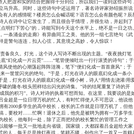
于诗人把虚和实的结合把握得十分到位，所以我们一读到这些诗句
立马升高。同时，这些诗句中还运用了，著名诗评家孙绍振所说
么会有人的感情呢？楼房怎么会喊话呢？语言怎么会有颜色呢？辰
诗人在诗中让它发生了，而且很合乎情理，并很生动，并起到了
夜点明灯下苦心”的，诗能写到今天这个水平上，绝不是一日之功
，一条涌金的走廊》有异曲同工之美。他的另一组七言绝句《武
样是警句连连，扣人心弦，其意境之高妙，令人惊叹！
责备良久。灯光，这个诗人写诗不断出现的主题。“夜夜挑灯笔
底“幻化成一片云霓”……“笔管便倾吐出一行行滚烫的诗句”；于
清风使他的心潮荡起阵阵涟漪，笔下“便幻化成一首首唐风”；于
驮来一筐筐闪光的绝句。”于是，灯光在诗人的眼底幻化成一条小
于是，灯光在诗人的眼底幻化成一棵小树，诗人“用情去浇灌
/
用
呼啸的隆冬
/
枝头照样结出闪光的诗集。”诗的结尾重复了诗的开
成我的积习”。诗人对诗的执着可想而知。在这里，我要说的是
吕金超是一位日理万机的忙人，有时忙得使人不可思议，他说他
拥有
2000
多学生的高中校长，校长的工作就是日理万机了，但他
稿，要校对……忙啊！退休之后，他先是被聘为拥有一万多学生
为校长，他每到一处，除了正而把经的校长繁忙的管理工作之
以能够一批又一批地走向省级、国家级，大都踩着吕金超给大家
”式的人，每天总是挑灯夜战，笔耕不辍，创作出了一首又一首颇