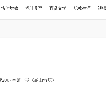
惜时增效
枫叶养育
育贤文学
职教生涯
视
读
2007
年第一期《嵩山诗坛》