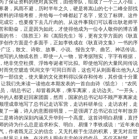
为了保证资料的绝对真实性，由他带队，组成了一个三人小组，
寒暑，风雨不避，历时半年之久，硬是将嵩山的七十二峰全部找
资料的详细考察，并给每一个峰都起了名字，竖立了标牌。这件
完成它，也要瘦下去几斤肉的。从这件事我们可以看出
耿
老师平
苦和勤奋，正是因为如此，才使得他成为一位令人敬仰的博古通
面的书：《陈胜王》和《嵩
阳
先生》等，更有文学方面的《耿直
学创作方面是个多面手，正如李铁成在《耿直诗文集》一书的序
分广泛，散文、诗歌、故事、小说、报告文学、曲艺、神话传说
他写的人物或名胜，即使一人一物，皆考据翔实，字字有根据，
，绝非凭空杜撰、浮饰夸诞者可比拟。即使他写的大量民间传说
时而凭空臆造‘民间文学’可同日而语，这也可从则面看出他为人
存一部信史，使大量的文化资料得以保存和传布，其价值十分重
让我们先来读一读他在本期发表的一首自由诗《惦念》：“农民
员，
/
胡总书记，却冒着风寒，
/
乘车离家，走访边关。”一开头，
外的人都要赶回家团圆，然而，国家的总书记却不顾严寒离家走
顺理成章地写了总书记走访军营，走访科研单位，走访农村，走
复了一遍，诗人的意图很明显，一是强调了总书记在过年时放弃
二是将诗的深刻内涵又升华到一个高度。这首诗明白易懂，直抒
师的诗为什么总是追求朴实、明白、易懂？李铁成说：“近年来
气，作者既无正义的信念，又无扎根于生活的积累，更无对后世
一时风云人物。在这些人眼中志忠的这些作品，不仅不时髦，可