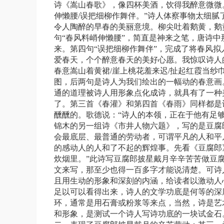
诗《嵩山春歌》，像四杯美酒，饮得我醉意微微
伸懒腰
/
误把细柳作舞伴。”诗人体察事物太细腻
令人陶醉的早春的美丽意境。柳尖吐着鹅黄，鹅
句“春风料峭伸懒腰”，简直是神来之笔，唐诗中
来。第四句“误把细柳作舞伴”，完成了将春风
爱春天，个个醉意春天的美好心愿。我惊叹诗人
春意嵩山着黄裙
/
崖上桃花羞来迟
/
扯起红霞当纱
图，后两句是诗人为我们绘出的一幅动的春意画
通的道理被诗人用形象点化成诗，就具有了一种
了。第三首《春灌》和第四首《春雨》同样都是
醺醺的。歌德说：“诗人的本领，正在于他有足
锦木的另一组诗《市井人物六题》，写的是豆腐
会最底层、最普通的劳动者，可谓平凡的人和平
的感动人的人和了不起的辉煌事。先看《豆腐郎
炊烟里。”此诗写豆腐郎披星戴月辛辛苦苦做豆
文来写，那至少也得一百多字才能说清楚。可诗
且用生动的形象和深刻的内涵，给读者以激动人心
足以可以看得出来，诗人的文学功底是何等的深
环，通常是用石膏或粉浆等来点，当然，诗是艺
和形象，是测试一个诗人写诗功底的一块试金石