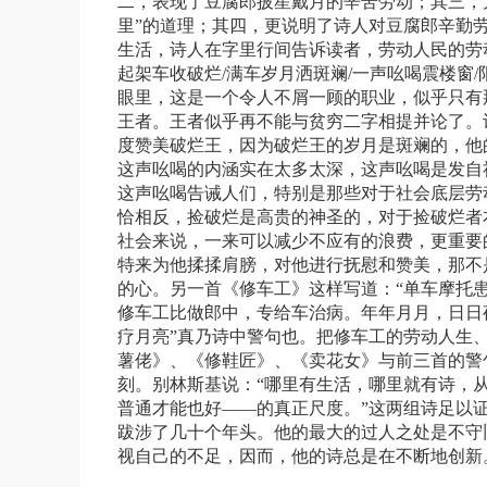
二，表现了豆腐郎披星戴月的辛苦劳动；其三，
里”的道理；其四，更说明了诗人对豆腐郎辛勤
生活，诗人在字里行间告诉读者，劳动人民的劳
起架车收破烂
/
满车岁月洒斑斓
/
一声吆喝震楼窗
/
眼里，这是一个令人不屑一顾的职业，似乎只有
王者。王者似乎再不能与贫穷二字相提并论了。
度赞美破烂王，因为破烂王的岁月是斑斓的，他
这声吆喝的内涵实在太多太深，这声吆喝是发自
这声吆喝告诫人们，特别是那些对于社会底层劳
恰相反，捡破烂是高贵的神圣的，对于捡破烂者
社会来说，一来可以减少不应有的浪费，更重要
特来为他揉揉肩膀，对他进行抚慰和赞美，那不
的心。另一首《修车工》这样写道：“单车摩托
修车工比做郎中，专给车治病。年年月月，日日
疗月亮”真乃诗中警句也。把修车工的劳动人生
薯佬》、《修鞋匠》、《卖花女》与前三首的警
刻。别林斯基说：“哪里有生活，哪里就有诗，
普通才能也好——的真正尺度。”这两组诗足以
跋涉了几十个年头。他的最大的过人之处是不守
视自己的不足，因而，他的诗总是在不断地创新