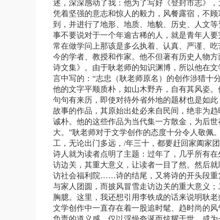
述，深深感动了我：他为了写好《登封市志》，
凭着坚强的意志和惊人的毅力，风餐露宿，不顾
到，并进行了地形、地质、地貌、历史、人文等
事不要说对于一个年逾古稀的人，就是青年人要
常在做学问上那该是多么执着、认真、严谨、吃
今的学者、教授和作家。他不但著有历史人物方
诗文集》。由
于耿
老师的知识渊博，所以他在文
言中写的：“志忠（
耿
老师原名）的创作涉猎十
他的文字平顺质朴，如山木野卉，自有其风姿。
句句有来历，即使对待外省外地的题材也是如此
故事的作品，其原始出处必来自民间，绝非为趋
诚朴。他的这些作品为当代集一方散金，为后世
大。”
耿
老师对于文学创作的态度十分令人敬佩。
工，无论出门多远，
/
年三十，都要赶回家阖家团
诗人就为读者点明了主题：过年了，几乎所有在
访边关，其重大意义，让读者一目了然。然后就
访社会福利院……诗的结尾，又将诗的开头段重
与家人团圆，而披风冒雪走访边关的重大意义；
胸臆。这里，我还想引用李铁成的话来说
明耿
老
文学创作中一直存在着一股追时髦、趋时尚的风
负责的道义感，仅以浮燥夸涎而炫耀于世，成为