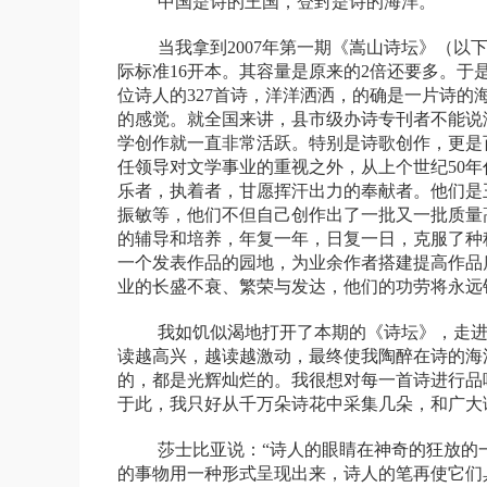
中国是诗的王国，登封是诗的海洋。
当我拿到
2007
年第一期《嵩山诗坛》（以
际标准
16
开本。其容量是原来的
2
倍还要多。于
位诗人的
327
首诗，洋洋洒洒，的确是一片诗的
的感觉。就全国来讲，县市级办诗专刊者不能说
学创作就一直非常活跃。特别是诗歌创作，更是
任领导对文学事业的重视之外，从上个世纪
50
年
乐者，执着者，甘愿挥汗出力的奉献者。他们是
振敏等，他们不但自己创作出了一批又一批质量
的辅导和培养，年复一年，日复一日，克服了种
一个发表作品的园地，为业余作者搭建提高作品
业的长盛不衰、繁荣与发达，他们的功劳将永远
我如饥似渴地打开了本期的《诗坛》，走
读越高兴，越读越激动，最终使我陶醉在诗的海
的，都是光辉灿烂的。我很想对每一首诗进行品
于此，我只好从千万朵诗花中采集几朵，和广大
莎士比亚说：“诗人的眼睛在神奇的狂放的
的事物用一种形式呈现出来，诗人的笔再使它们