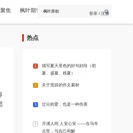
频聚焦
枫叶期刊
登录 / 注册
热点
描写夏天景色的好句好段（初
1
夏、盛夏、残夏）
关于宽容的作文素材
2
得
思
过分的爱，也是一种伤害
3
月满人间 人安心安 ——在马年
4
元宵，与自己和解