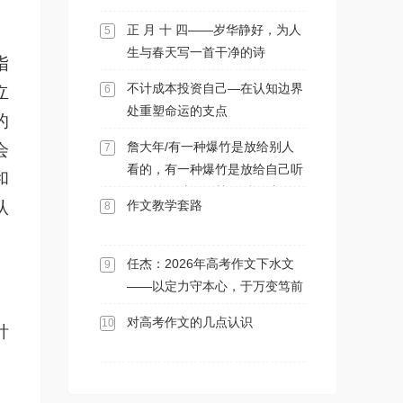
正 月 十 四——岁华静好，为人
5
生与春天写一首干净的诗
指
不计成本投资自己—在认知边界
立
6
处重塑命运的支点
的
詹大年/有一种爆竹是放给别人
会
7
看的，有一种爆竹是放给自己听
和
的。前一种，好禁；后一种，难
认
作文教学套路
8
禁。
任杰：2026年高考作文下水文
9
——以定力守本心，于万变笃前
行
对高考作文的几点认识
10
针