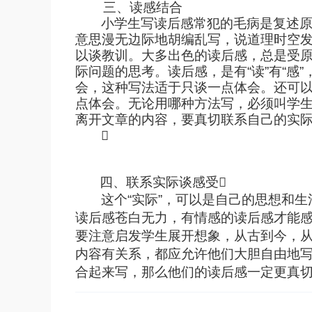
三、读感结合
小学生写读后感常犯的毛病是复述
意思漫无边际地胡编乱写，说道理时空
以谈教训。大多出色的读后感，总是受
际问题的思考。读后感，是有
“
读
”
有
“
感
”
会，这种写法适于只谈一点体会。还可
点体会。无论用哪种方法写，必须叫学
离开文章的内容，要真切联系自己的实

四、联系实际谈感受

这个“实际”，可以是自己的思想和
读后感苍白无力，有情感的读后感才能
要注意启发学生展开想象，从古到今，
内容有关系，都应允许他们大胆自由地
合起来写，那么他们的读后感一定更真