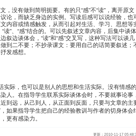
原文，没有做到简明扼要。有的只
“
感
”
不
“
读
”
，离开原文
发议论，而缺乏身边的实例。写读后感可以说经验，也
原文内容或情感触发，从而引起对生活、学习、思想等
，
“
读
”
、
“
感
”
结合的。可以先叙述文章内容，后集中谈
以边叙边谈体会，
“
读
”
和
“
感
”
交叉写，这种写法可以谈几
生做到二不要；不抄录课文：要用自己的话简要叙述；
际抒发感想。
生活实际，也可以是别人的思想和生活实际。没有情感
感染人。在指导学生联系实际谈体会时，不要就事论事
从近到远，从己到人，从正面到反面，只要与文章的主
写，如果指导学生把自己的经验教训与作者的切身体会
切，更有感染力。
更新：2010-11-17 05:48: