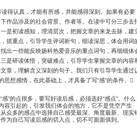
有读得认真，才能有所感，并能感得深刻。如果有必要
一下作品涉及的社会背景、作者等。在读中可分三步去
：一是初读感知，理清层次，把握文章的来龙去脉，建
思，抓重点，引导学生评词析句，细读深思，体会用词
生找出一些能反映扬科热爱音乐的重点词句，再细细体
。三是研读体悟，突破难点，引导学生掌握文章的内容
读文章，理解含义深刻的句子。我们只有引导学生通过
的思想感情，在此基础上，才具备了写
“
感
”
的条件。

可
“
感
”
的点很多，要写好读后感，必须选好
“
感点
”
。什么
内容引起的，引发我们体会的地方，它不是凭空产生
生从众多的感点中选择自己感受最深、角度最新、现实
，作为自己写读后感的切入点，切不可面面俱到。