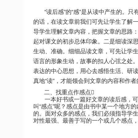
“
读后感
”
的
“
感
”
是从读中产生的。只
的话，在读文章前我们可先让学生了解
导学生理解文章内容，把握文章的思路
起对课文的初步总体印象。二是细读深
生动、准确。细细品读文章，可先让学
语言的形象生动，故事的扣人心弦之处
表达的中心思想，用心去感悟生活、研
真地
“
读
”
，才能领会到文章的内容和作者
二、找重点作感点

一本好书或一篇好文章的读后感，
叫
“
感点
”
呢？感点是由书中某一个地方的
的。面对众多的感点，我们必须指导学
对性最强、最善于写的一个或几个感点