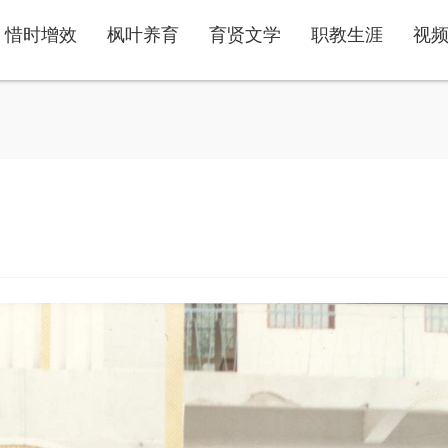
惜时增效
枫叶养育
育贤文学
职教生涯
视