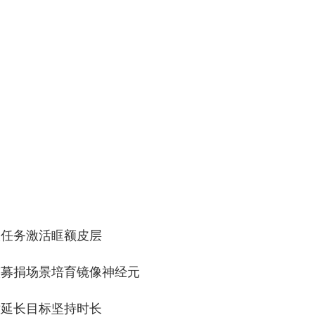
校任务激活眶额皮层
演募捐场景培育镜像神经元
术延长目标坚持时长