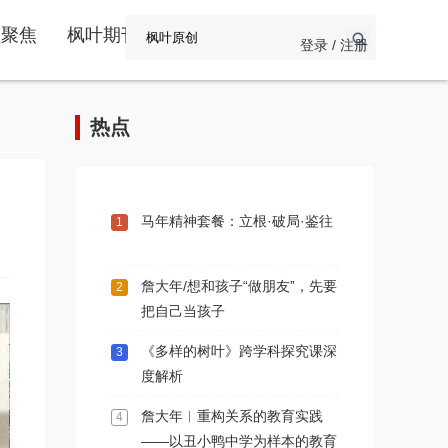
频聚焦
枫叶期刊
登录 / 注册
热点
马年精神套餐：立根·破局·鉴往
1
詹大年/想和孩子“做朋友”，先要
2
把自己当孩子
《多样的树叶》跨学科探究课深
3
度解析
詹大年︱重构关系的教育实践
4
——以丑小鸭中学为样本的教育