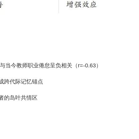
与当今教师职业倦怠呈负相关（r=-0.63）
成跨代际记忆锚点
者的岛叶共情区