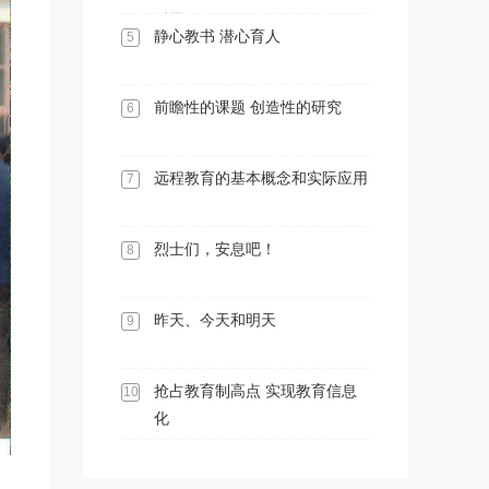
反思
静心教书 潜心育人
5
前瞻性的课题 创造性的研究
6
远程教育的基本概念和实际应用
7
烈士们，安息吧！
8
昨天、今天和明天
9
抢占教育制高点 实现教育信息
10
化