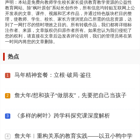
声明：本站是免费向教师学生校长家长提供教育教学资源的公益性
教育网站。除“枫叶原创”系站长创作外，所有信息均转贴互联网上公
开发表的文章、课件、视频和艺术作品，并通过特色版块栏目的整
理，使教师、学生、校长、家长方便浏览自己所需的信息资源，达
到了一网打尽的惜时增效之目的。所有转载作品，我们都将详细标
注作者、来源，文章版权仍归原作者所有。如果您认为我们侵犯了
您的权利，请直接在文章后边发表评论说明，我们的管理员将在第
一时间内将您的文章删除。
热点
马年精神套餐：立根·破局·鉴往
1
詹大年/想和孩子“做朋友”，先要把自己当孩子
2
《多样的树叶》跨学科探究课深度解析
3
詹大年︱重构关系的教育实践——以丑小鸭中学
4