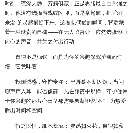
时刻。夜深人静，万籁俱寂，正是思绪最自由奔涌之
时。他没有选择游戏或闲聊，而是拿起笔，把“心血
来潮”的灵感捕捉下来。这看似偶然的瞬间，背后藏
着一种珍贵的自律——在无人监督处，依然选择倾听
内心的声音，并为之付出行动。
自律不是枷锁，而是为你的兴趣保驾护航的灯
塔。它意味着：
抵御诱惑，守护专注： 当屏幕不断闪烁，当闲
聊声声入耳，能否像薛一凡在静夜中那样，守护住属
于你兴趣的那片心田？那需要果断地说“不”，为热爱
腾出时间和空间。
持之以恒，细水长流： 灵感如火花，自律如薪