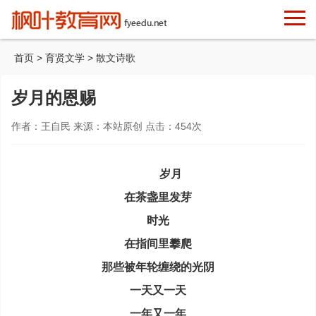
首页
>
育贤文学
>
散文诗歌
岁月的恩赐
作者：王自民 来源：本站原创 点击：
454
次
岁月
在茶盏里发芽
时光
在指间里攀爬
那些被年轮缠绕的光阴
一天又一天
一年又一年