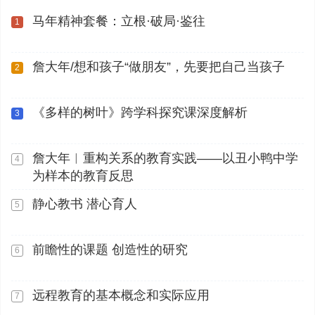
马年精神套餐：立根·破局·鉴往
1
詹大年/想和孩子“做朋友”，先要把自己当孩子
2
《多样的树叶》跨学科探究课深度解析
3
詹大年︱重构关系的教育实践——以丑小鸭中学
4
为样本的教育反思
静心教书 潜心育人
5
前瞻性的课题 创造性的研究
6
远程教育的基本概念和实际应用
7