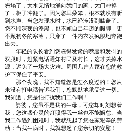
坍塌了，大水无情地涌向我们的家，大门冲掉
了，柜子冲翻了。因为您耳朵笨，根本就没有听
到水声。当您发现水时，水已经淹没到膝盖了。
您不顾深夜的漆黑，也不顾自己年迈的腿脚，更
不顾初冬的寒冷，只穿了一件内衣发疯般地奔跑
出去。
年轻的队长看到您冻得发紫的嘴唇和发抖的
双腿时，赶紧电话通知村民及村长，这才关掉水
源，避免了一场大灾难。周围几户人家在您的救
护下保住了平安。
那个夜晚，我不知道您是怎么度过的！您从
来没有打电话告诉我们，您默默地承受这一切。
我知道，您是怕打扰我们工作啊！
婆婆，您虽不是我的生母，可您却时刻想着
我，您这盏心灵的灯照得我一丝也不能懈怠。当
我工作遇到困难时，我就想起了您在家艰辛的劳
动；当我生病时，我就想起了您亲切的安慰！