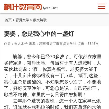
首页
>
育贤文学
>
散文诗歌
婆婆，您是我心中的一盏灯
作者：玉人木子 来源：河南省灵宝市育贤文学社 点击：
5345
次
婆婆，您今年已经
70
多岁了。可依然在家里
操持家务，耕种田地。每当村子有人进城时，大
家伙就会说：“霞，你真有福气。老婆婆太能干
了，十几亩庄稼锄得没有一丁点草。”听到这些，
我心里总是酸酸的。不知劝您多少次了，不要地
了，好好安享晚年，可您总是说，自己还能干，
歇着不精神。家里的一切只得由您折腾！
去年那个遭灾的夜晚，您一个人在家早已熄
灯。谁知就在您熟睡的时候，我们家后院的水池