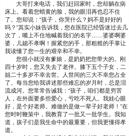
大哥打来电话，我们赶回家时，您却躺在病
床上。看着您蜡黄的脸，我的眼泪再也忍不住
了。您却说：“孩子，你哭什么？妈不是好好的
吗？”其实小妹告诉我，您在医院已经昏迷过去几
次了，嘴上不住地喊着我们的名字……婆婆啊婆
婆，儿媳不孝啊！握紧您的手，那粗糙的手掌让
我读懂了您一生的艰辛和不幸。
您很小就没有爹娘，是奶奶把您带大的。刚
四十岁时，您又失去了老伴。膝下五个子女，二
姐二十多岁不幸去世。人世间的三大不幸您占全
了。每当您给我讲述那些难忘的岁月时，总是泪
流成河。您常常告诫我：“孩子，咱们都是穷苦
人，在外面要多些爱心，亏吃不死人。我娃心眼
好，是个好老师。难做的是做一辈子好老师！”在
您时时鞭策中，我教育了一批又一批学生。我知
道，孩子们是我生命中的最重要，但我更懂得孝
道。