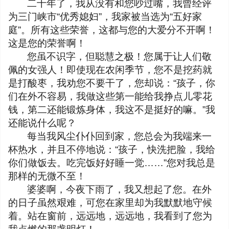
二十年了，我从没有和您吵过嘴，我曾经评
为三门峡市“优秀媳妇”，我家被当选为“五好家
庭”。所有这些荣誉，这都与您的大爱分不开啊！
这是您的荣誉啊！
您虽不识字，但聪慧之极！您属于让人们敬
佩的女强人！即使现在农闲季节，您不是挖药就
是打酸枣，我劝您不要干了，您却说：“孩子，你
们在外不容易，我做这些第一能给我挣点儿零花
钱，第二还能锻炼身体，我这不是挺好的嘛。”我
还能说什么呢？
每当我风尘仆仆回到家，您总会为我端来一
杯热水，并且不停地说：“孩子，快洗把脸，我给
你们做饭去。吃完饭好好睡一觉……”您对我总是
那样的无微不至！
婆婆啊，今夜下雨了，我又想起了您。在外
的日子虽然艰难，可您在家里却为我默默地守候
着。站在窗前，远远地，远远地，我看到了您为