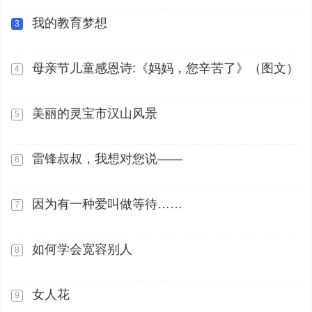
我的教育梦想
3
母亲节儿童感恩诗:《妈妈，您辛苦了》（图文）
4
美丽的灵宝市汉山风景
5
雷锋叔叔，我想对您说——
6
因为有一种爱叫做等待……
7
如何学会宽容别人
8
女人花
9