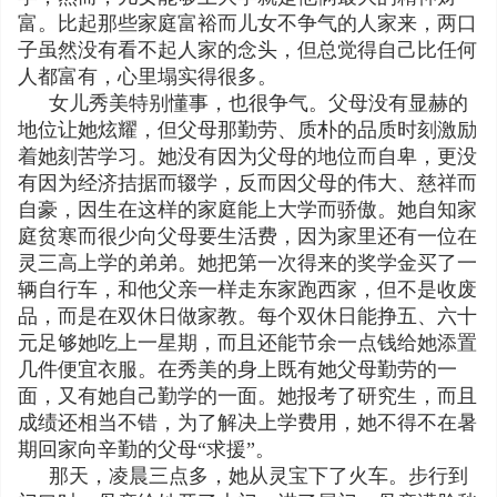
富。比起那些家庭富裕而儿女不争气的人家来，两口
子虽然没有看不起人家的念头，但总觉得自己比任何
人都富有，心里塌实得很多。
女儿秀美特别懂事，也很争气。父母没有显赫的
地位让她炫耀，但父母那勤劳、质朴的品质时刻激励
着她刻苦学习。她没有因为父母的地位而自卑，更没
有因为经济拮据而辍学，反而因父母的伟大、慈祥而
自豪，因生在这样的家庭能上大学而骄傲。她自知家
庭贫寒而很少向父母要生活费，因为家里还有一位在
灵三高上学的弟弟。她把第一次得来的奖学金买了一
辆自行车，和他父亲一样走东家跑西家，但不是收废
品，而是在双休日做家教。每个双休日能挣五、六十
元足够她吃上一星期，而且还能节余一点钱给她添置
几件便宜衣服。在秀美的身上既有她父母勤劳的一
面，又有她自己勤学的一面。她报考了研究生，而且
成绩还相当不错，为了解决上学费用，她不得不在暑
期回家向辛勤的父母“求援”。
那天，凌晨三点多，她从灵宝下了火车。步行到