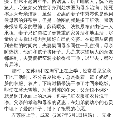
疾，卧床不起两年半。俗话说，炕上睡病人，炕下是
急人。心急如火的左守身到处求医为母亲治病，挖死
擦尿为母亲洁身。虽然，贤惠的妻子李秀琴也是他伺
候母亲的好帮手，但是，他图的就是多干脏活、累活
来报答母亲的恩德，煎药喂饭、洗换尿布都由他一人
承担。妻子只好包揽了更繁重的家务活和地里活，尽
量给丈夫腾出精力照顾好自己的公婆。在母亲从病倒
到去世的时间内，夫妻俩同母亲同住一孔窑洞，母亲
睡热炕，他们和孩子挤床子。凡是来探望病人的亲友
都感到，夫妻俩把窑洞收拾得很干净，迟早去，都没
有异味。
那时，左苏丽和左海军正在上学，经常看见父亲
下地干活时，不分春夏秋冬，总是提着一篮子奶奶弄
脏的衣服、衣片，下晌时捎带洗干净了才回来吃饭。
即使在冰天雪地、河水封冻的冬天，父亲也不例外，
就是砸开水面上的冰层，也要把脏衣服和衣片洗干
净。父亲的孝道和母亲的贤惠，在姐弟俩幼小的心灵
中埋下了爱的种子，播下了报恩的心愿。
左苏丽上学、成家（2007年5月1日结婚）、立业