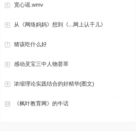
宽心谣.wmv
5
从《网络妈妈》想到《...网上认干儿》
6
猪该吃什么好
7
感动灵宝三中人物荟萃
8
浓缩理论实践结合的好精华(图文)
9
《枫叶教育网》的牛话
10