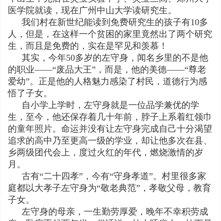
医学院就读，现在广州中山大学读研究生。
我们村在新世纪能读到免费研究生的孩子有10多
人，但是，在这样一个贫困的家里竟然出了两个研究
生，而且是免费的，实在是罕见和羡慕！
其实，今年50多岁的左守身，闻名乡里的不是他
的职业——“废品大王”，而是，他的美德——“尊老
爱幼”。正是他的人格魅力感染了村民，道德行为感
悟了子女。
自小学上学时，左守身就是一位品学兼优的学
生，至今，他还保存着几十年前，脖子上系着红领巾
的童年照片。命运并没有让左守身完成自己十分渴望
追求的高中乃至更高一级的学业，却让他多次在县、
乡两级团代会上，度过火红的年代，燃烧激情的岁
月。
古有“二十四孝”，今有“守身孝道”。村里很多家
庭都以大孝子左守身为“敬老典范”，孝敬父母，教育
子女。
左守身的母亲，一生勤劳厚爱，晚年不幸积劳成