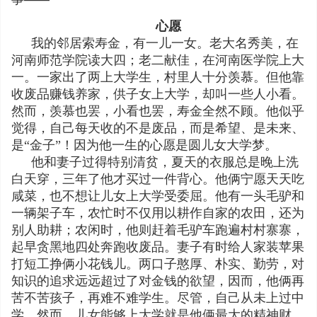
心愿
我的邻居索寿金，有一儿一女。老大名秀美，在
河南师范学院读大四；老二献佳，在河南医学院上大
一。一家出了两上大学生，村里人十分羡慕。但他靠
收废品赚钱养家，供子女上大学，却叫一些人小看。
然而，羡慕也罢，小看也罢，寿金全然不顾。他似乎
觉得，自己每天收的不是废品，而是希望、是未来、
是“金子”！因为他一生的心愿是圆儿女大学梦。
他和妻子过得特别清贫，夏天的衣服总是晚上洗
白天穿，三年了他才买过一件背心。他俩宁愿天天吃
咸菜，也不想让儿女上大学受委屈。他有一头毛驴和
一辆架子车，农忙时不仅用以耕作自家的农田，还为
别人助耕；农闲时，他则赶着毛驴车跑遍村村寨寨，
起早贪黑地四处奔跑收废品。妻子有时给人家装苹果
打短工挣俩小花钱儿。两口子憨厚、朴实、勤劳，对
知识的追求远远超过了对金钱的欲望，因而，他俩再
苦不苦孩子，再难不难学生。尽管，自己从未上过中
学，然而，儿女能够上大学就是他俩最大的精神财