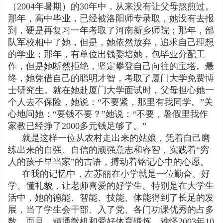
（2004年暑期）的30年中，从来没有让父母熬煎过。
那年，高中毕业，已经被洛阳师专录取，她没有去报
到，硬是再复习一年考取了河南新乡师院；那年，部
队军校相中了她，但是，她依然放弃，追求自己理想
的学业；那年，有单位出钱委培她，包毕业分配工
作，但是她断然拒绝，坚定攀登自己向往的宝塔。最
终，她凭借自己的聪明才智，考取了厦门大学免费博
士研究生。就在她赴厦门大学面试时，父母担心她一
个人去不保险，她说：“不要紧，那里有我同学。”关
心地问她：“要钱不要？”她说：“不要，暑假里我作
家教已经挣了2000多元钱足够了。”
就是这样一位从农村走出来的姑娘，凭着自己磨
练出来的自强、自信的顽强意志和睿智，实践着“穷
人的孩子早当家”的古语，搏动着铭记心中的心愿。
在我的记忆中，左苏丽在小学就是一位勤奋、好
学、懂礼貌，让老师喜爱的好学生。特别是在大学生
活中，她的德能、智能、技能、体能得到了长足的发
展，当了学生会干部、入了党、各门功课优秀的占多
数，而且，精通微机和爱好体育锻炼。难怪2003年10