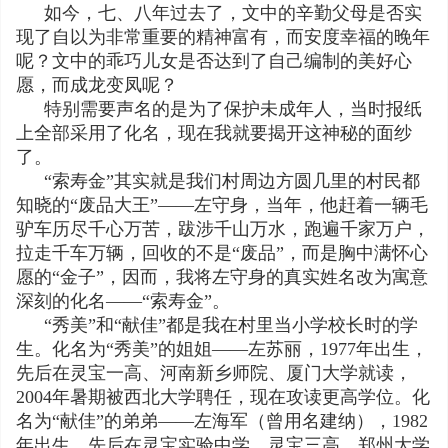
如今，七、八年过去了，文中的辛勤父母是否实
现了自以为非常重要的精神富有，而安度幸福的晚年
呢？文中的乖巧儿女是否达到了自己编制的美好心
愿，而成龙变凤呢？
特别需要声名的是为了保护未成年人，当时报纸
上全部采用了化名，现在我就要揭开这神秘的面纱
了。
“索寿金”其实就是我们村周边方圆几里的村民都
知晓的“废品大王”——左守身，当年，他赶着一辆毛
驴车历尽千心万苦，跋涉千山万水，跑遍千家万户，
拉走千车万辆，回收的不是“废品”，而是胸中满怀心
愿的“金子”，因而，我将左守身的真实姓名改为寓意
深刻的化名——“索寿金”。
“秀美”和“献佳”都是我在村里当小学校长时的学
生。化名为“秀美”的姐姐——左苏丽，1977年出生，
先后在灵宝一高、河南新乡师院、厦门大学就读，
2004年暑期被西北大学聘任，现在攻读更高学位。化
名为“献佳”的弟弟——左海军（曾用名建纳），1982
年出生，先后在灵宝实验中学、灵宝三高、郑州大学