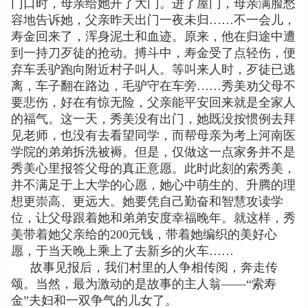
门口时，母亲给她开了大门。进了屋门，母亲满脸愁
容地告诉她，父亲昨天出门一夜未归……不一会儿，
寿金回来了，浑身泥土和血迹。原来，他在归途中遭
到一持刀歹徒的抢动。搏斗中，寿金受了点轻伤，便
弃车丢驴跑向附近村子叫人。等叫来人时，歹徒已逃
离，车子翻在路边，毛驴守在车旁……秀美劝父母不
要悲伤，好在有惊无险，父亲能平安回来就是全家人
的福气。这一天，秀美没有出门，她既没按惯例去拜
见老师，也没有去看望同学，而帮母亲为考上河南医
学院的弟弟拆洗被褥。但是，仅做这一点家务并不是
秀美心里报答父母的真正意愿。此时此刻的索秀美，
并不满足于上大学的心愿，她心中萌生的、升腾的理
想更崇高、更远大。她要凭自己勤奋和智慧攻读学
位，让父母跟着她和弟弟安度幸福晚年。就这样，秀
美带着她父亲给的200元钱，带着她编织的美好心
愿，于当天晚上乘上了去新乡的火车……
故事见报后，我们村里的人争相传阅，奔走传
颂。当然，最为激动的是故事的主人翁——“索寿
金”夫妇和一双争气的儿女了。