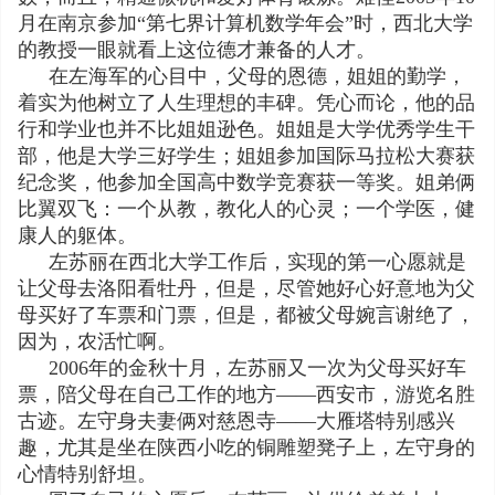
月在南京参加“第七界计算机数学年会”时，西北大学
的教授一眼就看上这位德才兼备的人才。
在左海军的心目中，父母的恩德，姐姐的勤学，
着实为他树立了人生理想的丰碑。凭心而论，他的品
行和学业也并不比姐姐逊色。姐姐是大学优秀学生干
部，他是大学三好学生；姐姐参加国际马拉松大赛获
纪念奖，他参加全国高中数学竞赛获一等奖。姐弟俩
比翼双飞：一个从教，教化人的心灵；一个学医，健
康人的躯体。
左苏丽在西北大学工作后，实现的第一心愿就是
让父母去洛阳看牡丹，但是，尽管她好心好意地为父
母买好了车票和门票，但是，都被父母婉言谢绝了，
因为，农活忙啊。
2006年的金秋十月，左苏丽又一次为父母买好车
票，陪父母在自己工作的地方——西安市，游览名胜
古迹。左守身夫妻俩对慈恩寺——大雁塔特别感兴
趣，尤其是坐在陕西小吃的铜雕塑凳子上，左守身的
心情特别舒坦。