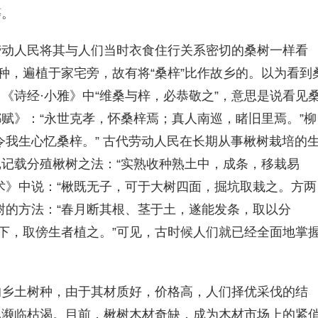
等。
劳动人民将其与人们当时衣食住行关系密切的桑树一样看
种，遍植于家宅旁，故有将“桑梓”比作故乡的。以为看到
《诗经·小雅》中“维桑与梓，必恭敬之”，意思是说看见
赋》：“永世克孝，怀桑梓焉；真人南巡，睹旧里焉。”柳
令我生心忆桑梓。” 古代劳动人民在长期从事楸树栽培的
记载分殖楸树之法：“实熟收种熟土中，成条，移栽易
术》中说：“楸既无子，可于大树四面，掘坑取栽之。方两
树的方法：“春月断其根、茎于土，遂能发条，取以分
树下，取傍生者植之。”可见，古时候人们就已经全面地掌
的乡土树种，由于其材质好，价格高，人们择优采伐的结
已濒临枯渴。目前，楸树木材奇缺，成为木材市场上的紧