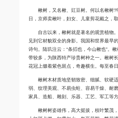
楸树，又名楸、豇豆树。何以名楸树?
日，京师卖楸叶，妇女、儿童剪花戴之，取
自古以来，楸树就是著名的观赏植物
见到它材貌双全的身影。我国和世界最早的
诗句。陆玑注云：“条搯也，今山楸也”。
带较多，为陕西特产珍贵树种之一。楸树
花冠上缀着紫色斑点，奇趣横生。每至春
楸树木材质地坚韧致密、细腻、软硬
弱、纹理美观、不易虫蛀、容易干燥、耐
家具、造船、雕刻、乐器、工艺、军工等
楸树树姿雄伟，高大挺拔，枝叶繁茂