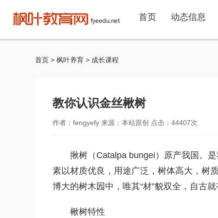
首页
动态信息
首页
>
枫叶养育
>
成长课程
教你认识金丝楸树
作者：fengyefy 来源：本站原创 点击：
44407
次
揪树（Catalpa bungei）原
素以材质优良，用途广泛，树体高大，树质
博大的树木园中，唯其“材”貌双全，自古就
楸树特性