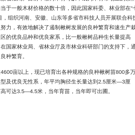
当于一般木材价格的数十倍，因此国家科委、林业部在“
目，组织河南、安徽、山东等多省市科技人员开展联合科
员努力，有效地解决了遏制楸树发展的良种繁育和速生产
型区的优良品种和优良家系，比一般楸树品种生长量提高
，在国家林业局、省林业厅及市林业科研部门的支持下，
及良种繁育。
600亩以上，现已培育出各种规格的良种楸树苗800多
型及优良无性系，年平均胸径生长量达到2.5厘米—3厘
可达3.5—4.5米，当年育苗，当年即可出圃。