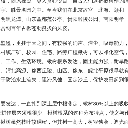
满枝，随风摇曳，令人赏心悦目。自古人们就把揪树作为
庙宇、胜景名园之中。至今我们在北京故宫、北海、颐和
昆明黑龙潭、山东益都范公亭、贵阳黔陵公园、南阳明孝
观赏到百年古楸苍劲挺拔的风姿。
色壁毯，垂挂于天之间，有较强的消声、滞尘、吸毒能力
。村镇厂矿、校园、住宅、路旁广植楸树，可以净化空气
习、工作、生活环境。楸树根系发达，固土能力强，耐旱
东、渭北高源、豫西丘陵、山区、豫东、皖北平原很早就
对于防治水土流失，阻滞风蚀，固定沙丘，保护农田起到
要发达，一直扎到深土层中根测定，楸树80%以上的吸
表耕作层内须根很少。楸树根系的这种分布特点，使之与
。揪树虽然枝叶较稠密，但其树干高大，树冠狭窄，遮光