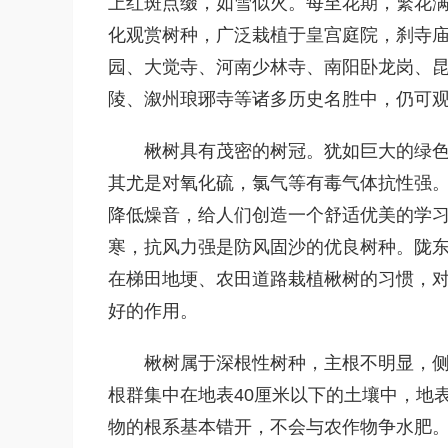
上红斑点缀，如雪似火。每至花期，繁花
化观赏树种，广泛栽植于皇宫庭院，刹寺
园、大觉寺、河南少林寺、南阳卧龙岗、
陵、溆州琅琊寺等诸多历史名胜中，仍可
楸树具有茂密的树冠。犹如巨大的绿
其尤是对氧化硫，氯气等有毒气体抗性强
降低燥音，给人们创造一个舒适优美的学
寒，抗风力强是防风固沙的优良树种。陇
在梯田地埂、农田道路栽植楸树的习惯，
好的作用。
楸树属于深根性树种，主根不明显，侧
根群集中在地表40厘米以下的土壤中，地
物的根系基本错开，不会与农作物争水肥