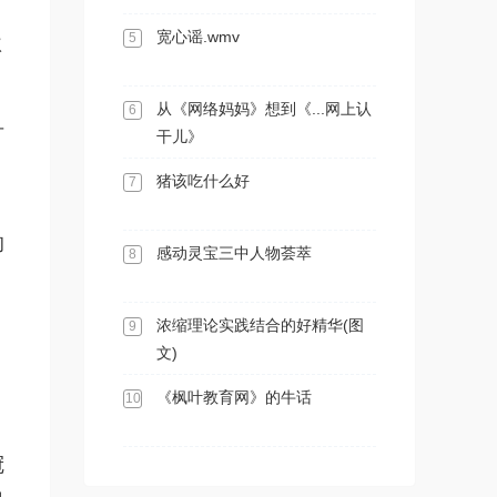
宽心谣.wmv
5
秋
从《网络妈妈》想到《...网上认
6
可
干儿》
猪该吃什么好
7
的
感动灵宝三中人物荟萃
8
浓缩理论实践结合的好精华(图
9
文)
、
《枫叶教育网》的牛话
10
冠