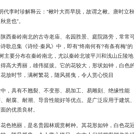
明代李时珍解释云：“楸叶大而早脱，故谓之楸。唐时立
秋意也”。
。陕西秦岭南北的古寺老庙、名园胜景、庭院路旁，常常
诗歌总集《诗经·秦风》中，即有“终南何有?有条有梅”的
楸树主要分布在秦岭南北，尤以秦岭北坡平川和浅山丘陵地
长得高大秀丽，雄伟挺拔。它的花较大，形状如钟，白色
日花放时节，满树繁花，随风摇曳，令人赏心悦目
适中，具有不翘裂、不变形、易加工、易雕刻、绝缘性能
磨、耐腐、耐潮、导音性能好等优点。是广泛应用于建筑
方面的优质良材。
，花色艳丽，是名贵园林观赏树种。其花形如钟，白色花