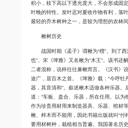
积小，枝下高以下透光度大，不会形成固
叶晚的特性。发叶迟对夏收作物有利，落
最轻的乔木树种之一，是较为理想的农林
楸树历史
战国时期《孟子》谓楸为“槚”。到了
也”。宋《埤雅》又名楸为“木王”。该书还
二者混称，说梓往往兼楸而言。《汉书》说
途广，居百木之首。《埤雅》载：“今呼牡
器，其音清和”。叙述楸木适做各种乐器。
道：“车板、盘合、乐器，所在任用。以为
作为珍贵用材用来制造器具、乐器、棺材
楸、梓木而不能用，因此书籍出版就叫“付梓
要用材树种，栽植相当普遍。我国著名历史