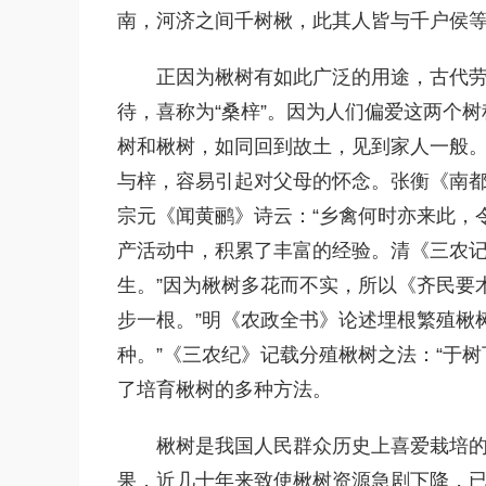
南，河济之间千树楸，此其人皆与千户侯
正因为楸树有如此广泛的用途，古代
待，喜称为“桑梓”。因为人们偏爱这两个树
树和楸树，如同回到故土，见到家人一般。
与梓，容易引起对父母的怀念。张衡《南都
宗元《闻黄鹂》诗云：“乡禽何时亦来此，
产活动中，积累了丰富的经验。清《三农记
生。”因为楸树多花而不实，所以《齐民要
步一根。”明《农政全书》论述埋根繁殖楸
种。”《三农纪》记载分殖楸树之法：“于
了培育楸树的多种方法。
楸树是我国人民群众历史上喜爱栽培
果，近几十年来致使楸树资源急剧下降，