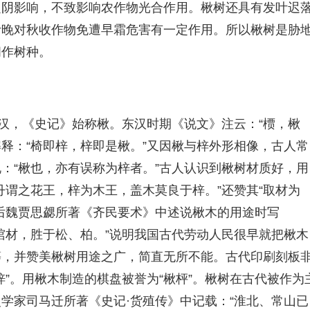
定阴影响，不致影响农作物光合作用。楸树还具有发叶迟
叶晚对秋收作物免遭早霜危害有一定作用。所以楸树是胁
间作树种。
西汉，《史记》始称楸。东汉时期《说文》注云：“槚，楸
解释：“椅即梓，梓即是楸。”又因楸与梓外形相像，古人常
：“楸也，亦有误称为梓者。”古人认识到楸树材质好，用
丹谓之花王，梓为木王，盖木莫良于梓。”还赞其“取材为
后魏贾思勰所著《齐民要术》中述说楸木的用途时写
棺材，胜于松、柏。”说明我国古代劳动人民很早就把楸木
等，并赞美楸树用途之广，简直无所不能。古代印刷刻板
”。用楸木制造的棋盘被誉为“楸枰”。楸树在古代被作为
学家司马迁所著《史记·货殖传》中记载：“淮北、常山已