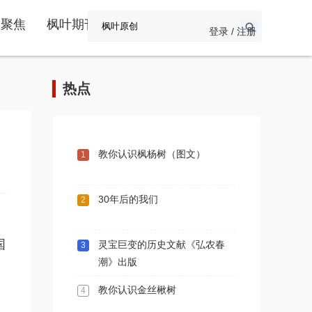
频聚焦
枫叶期刊
登录 / 注册
热点
教你认识枫杨树（图文）
1
30年后的我们
2
国
灵宝巨变的历史文献《弘农春
3
潮》出版
教你认识金丝楸树
4