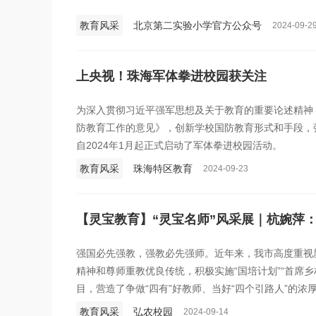
教育风采
北京第二实验小学官方公众号
2024-09-2
上央视！珠海军体拳进校园获关注
为深入贯彻习近平强军思想及关于教育的重要论述精神
防教育工作的意见》，创新学校国防教育形式和手段，
自2024年1月起正式启动了军体拳进校园活动。
教育风采
珠海特区教育
2024-09-23
【灵宝教育】“灵宝名师”风采展｜杭婉萍：
强国必先强教，强教必先强师。近年来，我市高度重视
精神和尊师重教优良传统，积极实施“国培计划”“首席乡村
目，营造了争做“四有”好教师、当好“四个引路人”的
局面，人民群众的教育获得感不断增强。为激励全市广
教育风采
弘农校园
2024-09-14