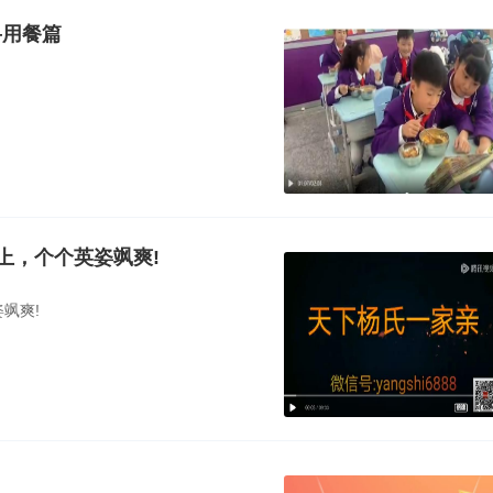
—用餐篇
上，个个英姿飒爽!
飒爽!