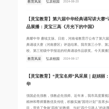
教育风采
弘农校园
2024-08-20
【灵宝教育】第六届中华经典诵写讲大赛“
品展播：灵宝三高《月光下的中国》
典耀中华 赓续文脉。日前，河南省教育厅公布了第六届
典诵读大赛（河南赛区）评选结果。我市第三小学、第
校、第三初级中学报送的经典诵读作品获奖。今天展播
国》，诵读学生：王欣蕊、段胜炜，辅导教师：孟琴美
教育风采
弘农校园
2024-08-17
【灵宝教育】“灵宝名师”风采展｜赵娟丽
华
强国必先强教，强教必先强师。近年来，我市高度重视
精神和尊师重教优良传统，积极实施“国培计划”“首席乡村
目，营造了争做“四有”好教师、当好“四个引路人”的