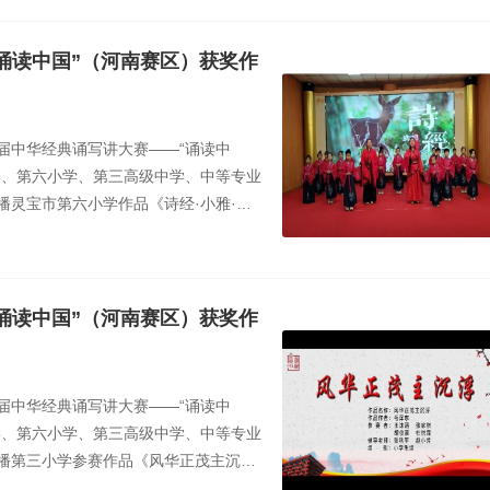
担当，我市组织了“灵宝名师”风采展宣传
诵读中国”（河南赛区）获奖作
届中华经典诵写讲大赛——“诵读中
学、第六小学、第三高级中学、中等专业
灵宝市第六小学作品《诗经·小雅·鹿
黄艺婧、蔚金兰、于佳妍、寇梓婧、王
熙琪、李思佑、张艺彤、郭瑾萱、黄语
诵读中国”（河南赛区）获奖作
届中华经典诵写讲大赛——“诵读中
学、第六小学、第三高级中学、中等专业
播第三小学参赛作品《风华正茂主沉
导教师：张秋平、赵小芳。