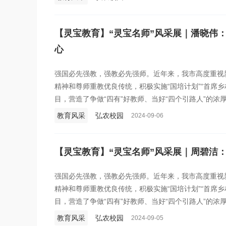
建设宜学之城，为灵宝奋力冲刺“全国百强县”贡献教育
活动。本期推出《杭婉萍：为“折翼天使”插上隐形的翅
【灵宝教育】“灵宝名师”风采展｜潘晓伟
心
强国必先强教，强教必先强师。近年来，我市高度重视
精神和尊师重教优良传统，积极实施“国培计划”“首席乡村
目，营造了争做“四有”好教师、当好“四个引路人”的
局面，人民群众的教育获得感不断增强。为激励全市广
教育风采
弘农校园
2024-09-06
建设宜学之城，为灵宝奋力冲刺“全国百强县”贡献教育
活动。本期推出《潘晓伟：弦歌不辍筑人梯 青蓝共美
【灵宝教育】“灵宝名师”风采展｜周碧洁
强国必先强教，强教必先强师。近年来，我市高度重视
精神和尊师重教优良传统，积极实施“国培计划”“首席乡村
目，营造了争做“四有”好教师、当好“四个引路人”的
局面，人民群众的教育获得感不断增强。为激励全市广
教育风采
弘农校园
2024-09-05