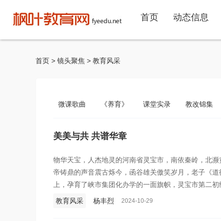
首页
动态信息
首页
>
镜头聚焦
>
教育风采
微课歌曲
《养育》
课堂实录
教改锦集
美美与共 共谱华章
物华天宝，人杰地灵的河南省灵宝市，南依秦岭，北濒
帝铸鼎的声音震古烁今，函谷雄关傲笑岁月，老子《道
上，孕育了峡市集团化办学的一面旗帜，灵宝市第二初
教育风采
杨丰烈
2024-10-29