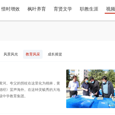
惜时增效
枫叶养育
育贤文学
职教生涯
视
风景风光
教育风采
成长摇篮
黄河。夸父的拐杖在这里化为桃林，黄
德经》蜚声海外。在这钟灵毓秀的大地
级中学教育集团。