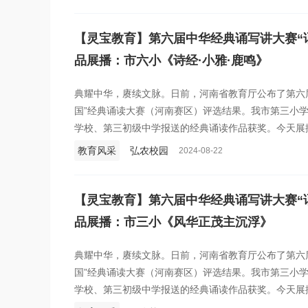
建设宜学之城，为灵宝奋力冲刺“全国百强县”贡献教育
活动。本期推出《周碧洁：成长是她一生的事业》。
【灵宝教育】第六届中华经典诵写讲大赛“
品展播：市六小《诗经·小雅·鹿鸣》
典耀中华，赓续文脉。日前，河南省教育厅公布了第六
国”经典诵读大赛（河南赛区）评选结果。我市第三小
学校、第三初级中学报送的经典诵读作品获奖。今天展播
鸣》，诵读学生：朱晓艳、僧长虹、建玟骞、陈思涵、
教育风采
弘农校园
2024-08-22
梓轩、赵依然、刘嘉瑶、王希元、白梓桐、苏诗媛、焦
诺。辅导教师：屈海鱼、任晓慧。
【灵宝教育】第六届中华经典诵写讲大赛“
品展播：市三小《风华正茂主沉浮》
典耀中华，赓续文脉。日前，河南省教育厅公布了第六
国”经典诵读大赛（河南赛区）评选结果。我市第三小
学校、第三初级中学报送的经典诵读作品获奖。今天展
浮》，诵读学生：王沫涵 张家祺 胡俊豪 杜悦霖，辅