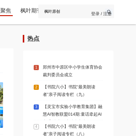
频聚焦
枫叶期刊
登录 / 注册
热点
郑州市中原区中小学生体育协会
1
裁判委员会成立
【书院六小】书院“最美朗读
2
者”亲子阅读专栏（九）
【灵宝市实验小学教育集团】融
3
慧AI智教联盟014期:童话牵起AI
之手 课堂开遍璀璨之光
【书院六小】书院“最美朗读
4
者”亲子阅读专栏（八）