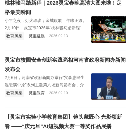
桃林骏马踏新程｜2026灵宝春晚高清大图来啦！定
格最美瞬间
小年之夜，灯火璀璨；金城欢歌，年味正浓。
2月10日，灵宝市2026年“桃林骏马踏新程”春
节文艺晚会精彩上演，本土原创、全民参演、
教育风采
灵宝融媒
2026-02-13
非遗焕新，用一场有温度、有底蕴、有活力的
文化盛宴，点亮新春之夜。
灵宝市校园安全创新实践亮相河南省政府新闻办新闻
发布会
2月6日，河南省政府新闻办举行“实事惠民生
温暖满中原”系列主题第六场新闻发布会，介绍
2025年我省重点民生实事“开展幼儿园、中小
教育风采
灵宝教育
2026-02-10
学校园安全能力提升工程”完成情况。灵宝市教
体局党组书记、局长吴鹏钰参加发布会并回答
记者提问。
【灵宝市实验小学教育集团】镜头藏匠心 光影颂新
春 ——“庆元旦”AI短视频大赛一等奖作品展播