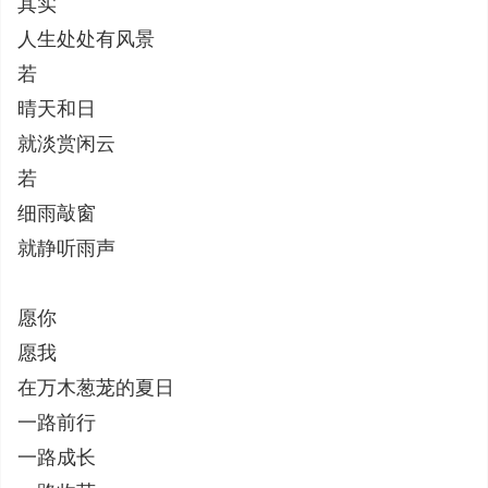
其实
人生处处有风景
若
晴天和日
就淡赏闲云
若
细雨敲窗
就静听雨声
愿你
愿我
在万木葱茏的夏日
一路前行
一路成长