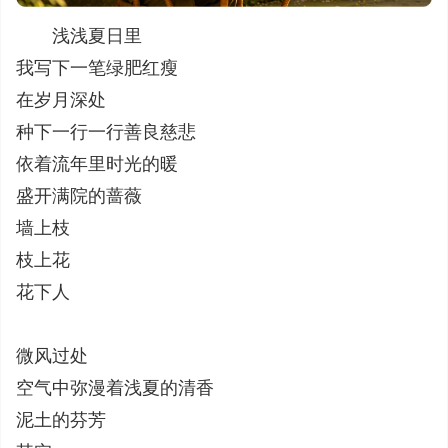
浅浅夏日里
我写下一笔绿肥红瘦
在岁月深处
种下一行一行善良慈悲
依着流年里时光的暖
盛开满院的蔷薇
墙上枝
枝上花
花下人
微风过处
空气中弥漫着浅夏的清香
泥土的芬芳