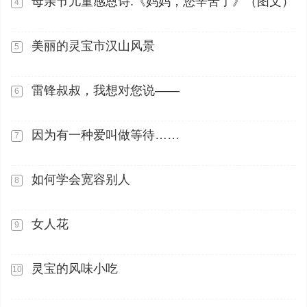
母亲节儿童感恩诗:《妈妈，您辛苦了》（图文）
4
美丽的灵宝市汉山风景
5
雷锋叔叔，我想对您说——
6
因为有一种爱叫做等待……
7
如何学会宽容别人
8
女人花
9
灵宝的风味小吃
10