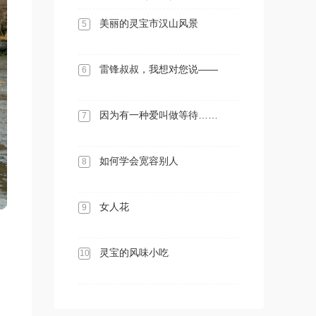
美丽的灵宝市汉山风景
5
雷锋叔叔，我想对您说——
6
因为有一种爱叫做等待……
7
如何学会宽容别人
8
女人花
9
灵宝的风味小吃
10