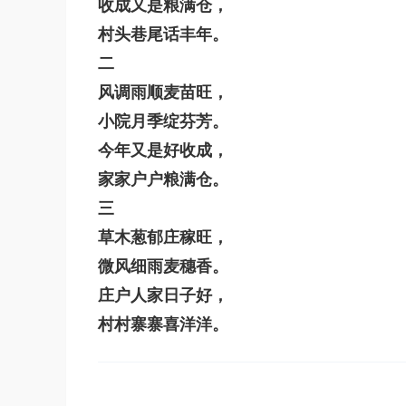
收成又是粮满仓，
村头巷尾话丰年。
二
风调雨顺麦苗旺，
小院月季绽芬芳。
今年又是好收成，
家家户户粮满仓。
三
草木葱郁庄稼旺，
微风细雨麦穗香。
庄户人家日子好，
村村寨寨喜洋洋。