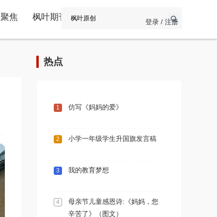
频聚焦
枫叶期刊
登录 / 注册
热点
仿写《妈妈的爱》
1
小学一年级学生升国旗发言稿
2
我的教育梦想
3
母亲节儿童感恩诗:《妈妈，您
4
辛苦了》（图文）