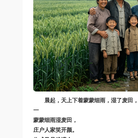
晨起，天上下着蒙蒙细雨，湿了麦田
一
蒙蒙细雨湿麦田，
庄户人家笑开颜。