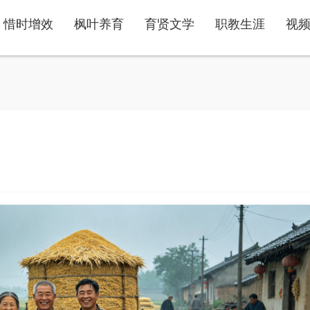
惜时增效
枫叶养育
育贤文学
职教生涯
视