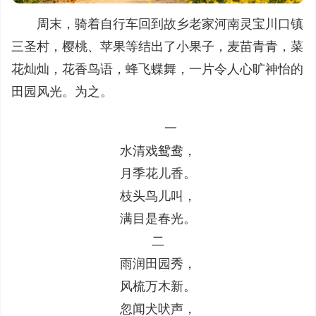
周末，骑着自行车回到故乡老家河南灵宝川口镇
三圣村，樱桃、苹果等结出了小果子，麦苗青青，菜
花灿灿，花香鸟语，蜂飞蝶舞，一片令人心旷神怡的
田园风光。为之。
一
水清戏鸳鸯，
月季花儿香。
枝头鸟儿叫，
满目是春光。
二
雨润田园秀，
风梳万木新。
忽闻犬吠声，