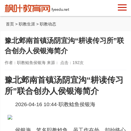
首页
>
职教生涯
>
职教动态
豫北邺南首镇汤阴宜沟“耕读传习所”联
合创办人侯银海简介
作者：职教鲶鱼侯银海 来源： 点击：
192
次
豫北邺南首镇汤阴宜沟“耕读传习
所”联合创办人侯银海简介
2026-04-16 10:44·
职教鲶鱼侯银海
侯银海，笔名职教鲶鱼，虽工作在外，却始终心