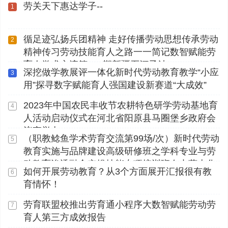
劳关天下惠达学子--
1
循足迹弘扬兵团精神 走好传播劳动思想传承劳动
2
精神传习劳动技能育人之路一一简记数智赋能劳
育人学术交流第112期新疆石河子站
深挖做学教展评一体化新时代劳动教育教学“小应
3
用”探寻数字赋能育人强国建设新赛道“大成效”
2023年中国农民丰收节农耕特色研学劳动基地育
4
人活动启动仪式在河北省阳原县马圈堡乡政府会
议室举办
（职教鲶鱼学术劳育交流第99场/次）新时代劳动
5
教育实施与品牌建设高级研修班之学科专业与劳
动教育渗透融合实操技能专项培训班在内蒙古化
如何开展劳动教育？从3个方面展开汇报很有教
6
工职业学院顺利开展
育情怀！
劳育联盟校推出劳育通小程序大数智赋能劳动劳
7
育人第三方成效报告