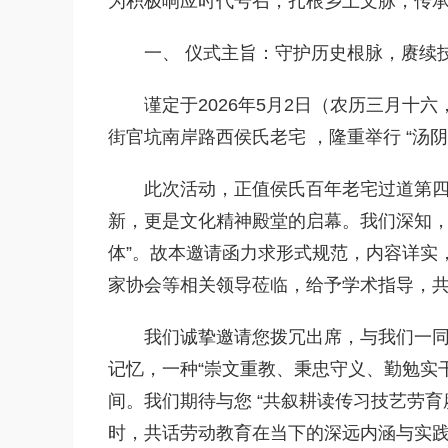
为积极响应时代号召，扎根乡土文脉，传
一、 仪式主旨：守护历史根脉，赓续
谨定于2026年5月2日（农历三月十
街官坑南岸路西侯氏老宅 ，隆重举行 “汤
此次活动，正值侯氏百年老宅过道第
新，更是文化精神殿堂的启幕。我们深知，
体”。故本邀请函力求形式规范，内容详实
家协会等相关领导莅临，给予学术指导，
我们诚挚邀请您拨冗出席，与我们一
记忆，一种“崇文重教、秉忠守义、勤勉实干
间。我们期待与您 “共叙耕读传习技艺劳育
时，共话劳动教育在当下的深远内涵与实