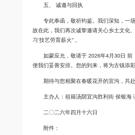
五、 诚邀与回执
专此奉函，敬祈钧鉴。我们深知，一
故在此，我们再次诚挚邀请关心乡土文化、
习’技艺劳育薪火” 。
如蒙应允，敬请于 2026年4月30日 前
便我们妥善安排。您的到来，将为古镇添
期待与您相聚在春暖花开的宜沟，共
主办人：祖籍汤阴宜沟胜利街 侯银海 
二〇二六年四月十六日
附件：