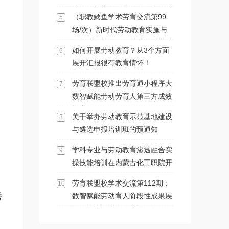
式在河北省阳原县马圈堡乡政府
（职教鲶鱼学术劳育交流第99
5
会议室举办
场/次）新时代劳动教育实施与
品牌建设高级研修班之学科专业
如何开展劳动教育？从3个方面
6
与劳动教育渗透融合实操技能专
展开汇报很有教育情怀！
项培训班在内蒙古化工职业学院
顺利开展
劳育联盟校推出劳育通小程序大
7
数智赋能劳动劳育人第三方成效
报告
关于举办劳动教育示范基地建设
8
与遴选申报培训班的预通知
学科专业与劳动教育渗透融合实
9
操技能培训在内蒙古化工职院开
展
劳育联盟校学术交流第112期：
10
秀
数智赋能劳动育人阶段性成果展
示及推进研讨会在新疆石河子职
业技术学院召开