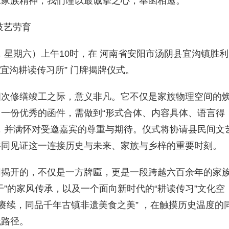
承家族精神，我们谨以最诚挚之心，奉函相邀。
技艺劳育
六，星期六）上午10时，在 河南省安阳市汤阴县宜沟镇胜利
阴宜沟耕读传习所” 门牌揭牌仪式。
四次修缮竣工之际，意义非凡。它不仅是家族物理空间的
一份优秀的函件，需做到“形式合体、内容具体、语言得
，并满怀对受邀嘉宾的尊重与期待。仪式将协请县民间文
共同见证这一连接历史与未来、家族与乡梓的重要时刻。
同揭开的，不仅是一方牌匾，更是一段跨越六百余年的家
”的家风传承，以及一个面向新时代的“耕读传习”文化空
赓续，同品千年古镇非遗美食之美” ，在触摸历史温度的
践路径。