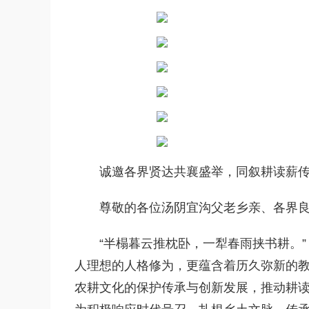
诚邀各界贤达共襄盛举，同叙耕读薪
尊敬的各位汤阴宜沟父老乡亲、各界
“半榻暮云推枕卧，一犁春雨挟书耕。”
人理想的人格修为，更蕴含着历久弥新的
农耕文化的保护传承与创新发展，推动耕读