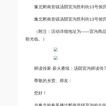
豫北邺南首镇汤阴宜沟胜利街13号侯氏
豫北邺南首镇汤阴宜沟胜利街13号侯氏
（附注：活动详细地址为——宜沟商品
盼光临。）
耕读传家·薪火赓续：汤阴宜沟耕读传
尊敬的乡贤、师友：
您好！
当豫北的春风拂过邺南首镇宜沟的古