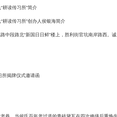
“耕读传习所”简介
“耕读传习所”创办人侯银海简介
路中段路北“新国日日鲜”楼上，胜利街官坑南岸路西。诚
习所揭牌仪式邀请函
街老巷，当侯氏百年老过道的青砖黛瓦在四次修缮后重焕