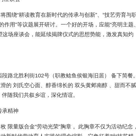
将围绕“耕读教育在新时代的传承与创新”、“技艺劳育与
的作用”等议题展开研讨。一个好的开场，应能“亮明主题
望这场座谈会，能延续揭牌仪式的思想势能，激发真知灼
段路北胜利街102号（职教鲶鱼侯银海旧居） 备下简餐
滑的 刘氏空心面、醇香绵长的 双头黄邺南醇 、甜而不
味，伴随我们共叙乡谊，深化情谊。
传承精神
 限量版合金“劳动光荣”胸章 。此胸章不仅为活动纪念