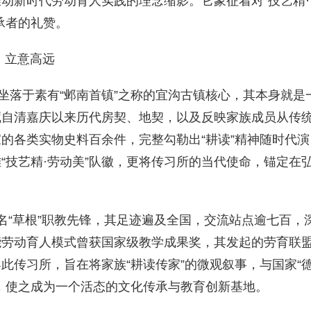
动新时代劳动育人实践的理念缩影。它象征着对“技艺精·
承者的礼赞。
，立意高远
，坐落于素有“邺南首镇”之称的宜沟古镇核心，其本身就是
藏自清嘉庆以来历代房契、地契，以及反映家族成员从传
的各类实物史料百余件，完整勾勒出“耕读”精神随时代演
“技艺精·劳动美”队徽，更将传习所的当代使命，锚定在
名“草根”职教先锋，其足迹遍及全国，交流站点逾七百，
能劳动育人模式曾获国家级教学成果奖，其发起的劳育联
此传习所，旨在将家族“耕读传家”的微观叙事，与国家“
，使之成为一个活态的文化传承与教育创新基地。