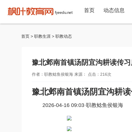
首页
动态信息
首页
>
职教生涯
>
职教动态
豫北邺南首镇汤阴宜沟耕读传习
作者：职教鲶鱼侯银海 来源： 点击：
216
次
豫北邺南首镇汤阴宜沟耕读
2026-04-16 09:03·
职教鲶鱼侯银海