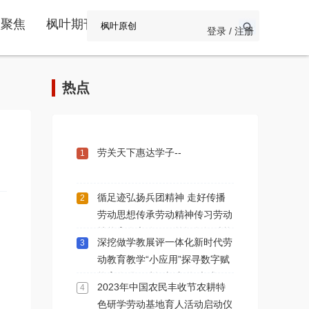
频聚焦
枫叶期刊
登录 / 注册
热点
劳关天下惠达学子--
1
循足迹弘扬兵团精神 走好传播
2
劳动思想传承劳动精神传习劳动
技能育人之路一一简记数智赋能
深挖做学教展评一体化新时代劳
3
劳育人学术交流第112期新疆石
动教育教学“小应用”探寻数字赋
河子站
能育人强国建设新赛道“大成效”
2023年中国农民丰收节农耕特
4
色研学劳动基地育人活动启动仪