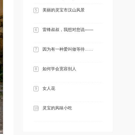
美丽的灵宝市汉山风景
5
雷锋叔叔，我想对您说——
6
因为有一种爱叫做等待……
7
如何学会宽容别人
8
女人花
9
灵宝的风味小吃
10