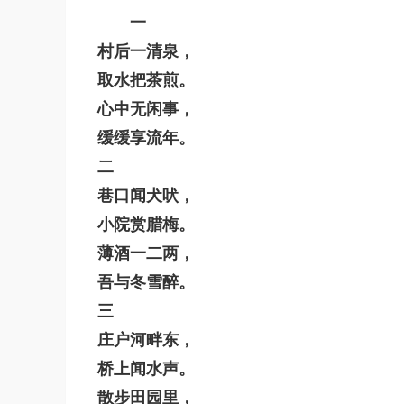
一
村后一清泉，
取水把茶煎。
心中无闲事，
缓缓享流年。
二
巷口闻犬吠，
小院赏腊梅。
薄酒一二两，
吾与冬雪醉。
三
庄户河畔东，
桥上闻水声。
散步田园里，