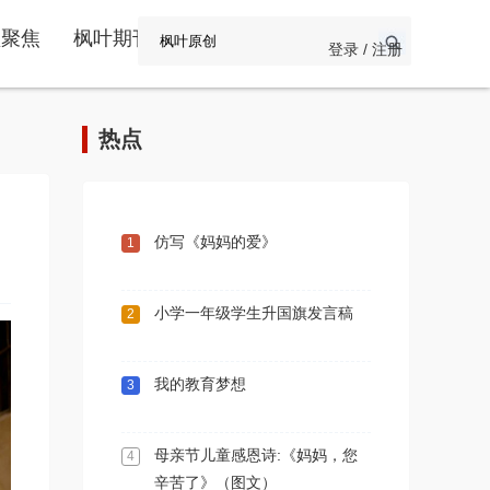
频聚焦
枫叶期刊
登录 / 注册
热点
仿写《妈妈的爱》
1
小学一年级学生升国旗发言稿
2
我的教育梦想
3
母亲节儿童感恩诗:《妈妈，您
4
辛苦了》（图文）