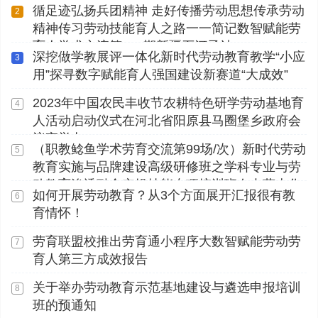
循足迹弘扬兵团精神 走好传播劳动思想传承劳动
2
精神传习劳动技能育人之路一一简记数智赋能劳
育人学术交流第112期新疆石河子站
深挖做学教展评一体化新时代劳动教育教学“小应
3
用”探寻数字赋能育人强国建设新赛道“大成效”
2023年中国农民丰收节农耕特色研学劳动基地育
4
人活动启动仪式在河北省阳原县马圈堡乡政府会
议室举办
（职教鲶鱼学术劳育交流第99场/次）新时代劳动
5
教育实施与品牌建设高级研修班之学科专业与劳
动教育渗透融合实操技能专项培训班在内蒙古化
如何开展劳动教育？从3个方面展开汇报很有教
6
工职业学院顺利开展
育情怀！
劳育联盟校推出劳育通小程序大数智赋能劳动劳
7
育人第三方成效报告
关于举办劳动教育示范基地建设与遴选申报培训
8
班的预通知