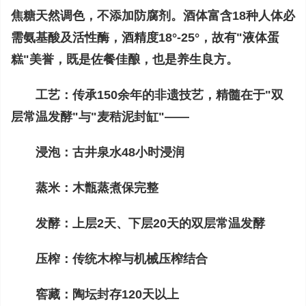
焦糖天然调色，不添加防腐剂。酒体富含18种人体必
需氨基酸及活性酶，酒精度18°-25°，故有"液体蛋
糕"美誉，既是佐餐佳酿，也是养生良方。
工艺：
传承150余年的非遗技艺，精髓在于"双
层常温发酵"与"麦秸泥封缸"——
浸泡：
古井泉水48小时浸润
蒸米：
木甑蒸煮保完整
发酵：
上层2天、下层20天的双层常温发酵
压榨：
传统木榨与机械压榨结合
窖藏：
陶坛封存120天以上