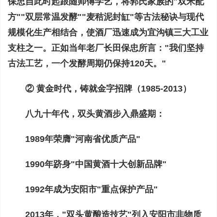
保忠自此时起跟随师傅学艺，将郭氏家族的"双米配
方""双层常温发酵""麦秸泥封缸"等古法秘诀与现代
规模化生产相结合，使酒厂迅速成为宜沟镇三大工业
支柱之一。正如当年老厂长田保忠所言："我们坚持
古法工艺，一个发酵周期仍保持120天。"
② 黄金时代，铸就金字招牌（1985-2013）
八九十年代，双头黄酒步入鼎盛期：
1989年荣膺"河南省优质产品"
1990年跻身"中国黄酒十大创新品牌"
1992年成为安阳市"重点保护产品"
2013年，"双头黄酿造技艺"列入安阳市非物质