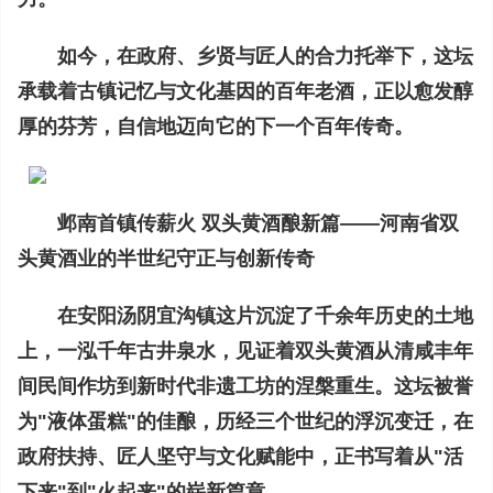
如今，在政府、乡贤与匠人的合力托举下，这坛
承载着古镇记忆与文化基因的百年老酒，正以愈发醇
厚的芬芳，自信地迈向它的下一个百年传奇。
邺南首镇传薪火 双头黄酒酿新篇——河南省双
头黄酒业的半世纪守正与创新传奇
在安阳汤阴宜沟镇这片沉淀了千余年历史的土地
上，一泓千年古井泉水，见证着双头黄酒从清咸丰年
间民间作坊到新时代非遗工坊的涅槃重生。这坛被誉
为"液体蛋糕"的佳酿，历经三个世纪的浮沉变迁，在
政府扶持、匠人坚守与文化赋能中，正书写着从"活
下来"到"火起来"的崭新篇章。