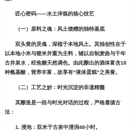
匠心密码——水土淬炼的核心技艺
（一）原料之魂：风土馈赠的独特基底
双头黄的灵魂，深植于本地风土。其独创性在于
以本地小米与稷米并重为主料，辅以自制麦曲与千年
古井泉水，经焦糖天然调色。由此酿出的酒体富含18
种氨基酸，营养丰富，故享有“液体蛋糕”之美誉。
（二）工艺之妙：时光沉淀的非遗精髓
其酿造是一段与时光对话的过程，严格遵循古
法：
1. 浸泡：双米于古泉中浸润48小时。