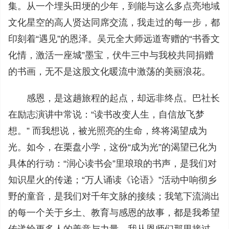
集。从一个埋头田埂的少年，到能与这么多点亮地域
文化星空的高人贤达同席交流，我走过的每一步，都
印刻着“遇见”的恩泽。吴元全大师远道寄赠的“书香文
化情，激活一座城”墨宝，伏牛三中与我校共同捐赠
的书画，无不是这股文化暖流中激荡的美丽浪花。
感恩，是这趟旅程的起点，却远非终点。巴社长
在励志演讲中常说：“读书改变人生，自信放飞梦
想。” 而我想说，被光照亮的生命，终将渴望成为
光。如今，在栗盘小学，这份“成为光”的渴望已化为
具体的行动：“润心读书会”里琅琅的书声，是我们对
知识星火的传递；“万人诵读《论语》”活动中响彻乡
野的童音，是我们对千年文脉的接续；我笔下流淌出
的每一个关于乡土、教育与感恩的故事，都是我希望