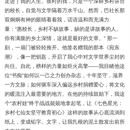
走进了我的人生。彼时的我，只是一个深耕乡村讲台
的校长，自觉与文学隔着万水千山。然而，巴社长那
双炯炯有神的眼睛看着我，话语温和而充满力
量：“惠校长，乡村不缺故事，缺的是讲故事的人。
你有满腹的乡土深情，这就是最好的文章。” 那一
刻，一扇门被轻轻推开。他签名赠我的那本《宛东
潮》，像一把钥匙，开启了我心中对文学世界尘封的
向往。自此，榜样的力量如炬火高擎——我目睹他这
位“书痴”如何以一己之力创办杂志，十年坚守，滋养
一方文脉；如何驱车深入偏远乡村捐赠爱心，将文化
的暖流注入最需要的地方。在他的持续鼓励下，我这
个“农村娃”终于战战兢兢地拿起笔，让《七色星光：
乡村七仙女坚守教育初心》这样的故事从心底流淌到
纸上，变成铅字。文字，让我扎根的泥土散发出前所