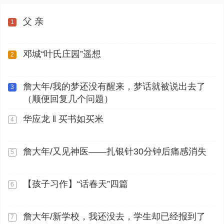
父 亲
1
邓城“叶氏庄园”遥想
2
詹大年/我的梦还没有醒来，梦话就被说出去了
3
（顺便回复几个问题）
华应龙 ‖ 买书如买米
4
詹大年/又见神医——扎银针30分钟后痛感消失
5
【孩子习作】“话春天”四篇
6
詹大年/新学校，我还没去，学生却已经报到了
7