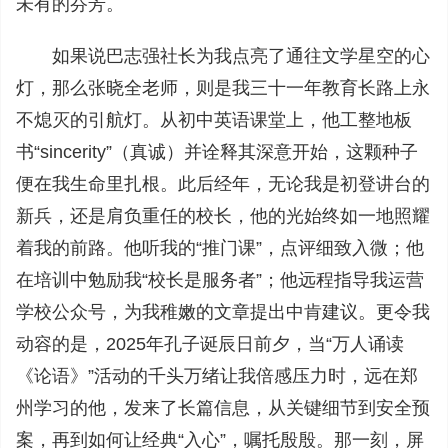
未有的芬芳。
如果说巴志强社长为我点亮了通往文学星空的心
灯，那么张晓全老师，则是我三十一年教育长路上永
不熄灭的引航灯。从初中英语课堂上，他工整地板
书“sincerity”（真诚）并诠释其深意开始，这颗种子
便在我生命里扎根。此后经年，无论我是初登讲台的
新兵，还是肩负重任的校长，他的光始终如一地照耀
着我的前路。他听我的“推门课”，点评细致入微；他
在培训中勉励我“校长是服务者”；他远程指导我运营
学校公众号，为我稚嫩的文章提出中肯建议。更令我
动容的是，2025年孔子诞辰日前夕，当“万人诵读
《论语》”活动的千头万绪让我倍感压力时，远在郑
州学习的他，发来了长篇信息，从关键细节到安全预
案，再到如何让经典“入心”，嘱托殷殷。那一刻，屏