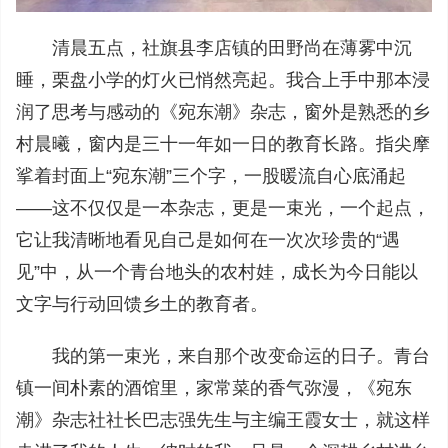
清晨五点，社旗县李店镇的田野尚在薄雾中沉
睡，栗盘小学的灯火已悄然亮起。我合上手中那本浸
润了思考与感动的《宛东潮》杂志，窗外是熟悉的乡
村晨曦，窗内是三十一年如一日的教育长路。指尖摩
挲着封面上“宛东潮”三个字，一股暖流自心底涌起
——这不仅仅是一本杂志，更是一束光，一个起点，
它让我清晰地看见自己是如何在一次次珍贵的“遇
见”中，从一个青台地头的农村娃，成长为今日能以
文字与行动回馈乡土的教育者。
我的第一束光，来自那个改变命运的日子。青台
镇一间朴素的酒馆里，家常菜的香气弥漫，《宛东
潮》杂志社社长巴志强先生与主编王霞女士，就这样