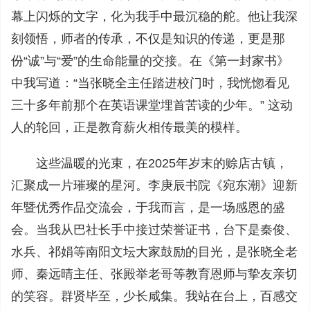
幕上闪烁的文字，化为我手中最沉稳的舵。他让我深
刻领悟，师者的传承，不仅是知识的传递，更是那
份“诚”与“爱”的生命能量的交接。在《第一封家书》
中我写道：“当张晓全主任踏进校门时，我恍惚看见
三十多年前那个在英语课堂埋首苦读的少年。” 这动
人的轮回，正是教育薪火相传最美的模样。
这些温暖的光束，在2025年岁末的赊店古镇，
汇聚成一片璀璨的星河。李庚辰书院《宛东潮》迎新
年暨优秀作品交流会，于我而言，是一场感恩的盛
会。当我从巴社长手中接过荣誉证书，台下是秦俊、
水兵、祁娟等南阳文坛大家鼓励的目光，是张晓全老
师、秦远晴主任、张殿举老哥等教育恩师与挚友亲切
的笑容。群贤毕至，少长咸集。我站在台上，百感交