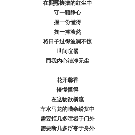
在熙熙攘攘的红尘中
守一颗静心
握一份懂得
掬一捧淡然
将日子过得波澜不惊
世间喧嚣
而我内心洁净无尘
花开馨香
慢慢懂得
在这物欲横流
车水马龙的嘈杂纷扰中
需要拒几多喧嚣于门外
需要断几多浮夸于身外