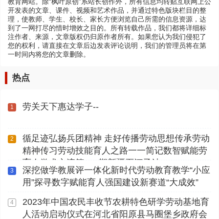
教育网站。除“枫叶原创”系站长创作外，所有信息均转贴互联网上公
开发表的文章、课件、视频和艺术作品，并通过特色版块栏目的整
理，使教师、学生、校长、家长方便浏览自己所需的信息资源，达
到了一网打尽的惜时增效之目的。所有转载作品，我们都将详细标
注作者、来源，文章版权仍归原作者所有。如果您认为我们侵犯了
您的权利，请直接在文章后边发表评论说明，我们的管理员将在第
一时间内将您的文章删除。
热点
劳关天下惠达学子--
1
循足迹弘扬兵团精神 走好传播劳动思想传承劳动
2
精神传习劳动技能育人之路一一简记数智赋能劳
育人学术交流第112期新疆石河子站
深挖做学教展评一体化新时代劳动教育教学“小应
3
用”探寻数字赋能育人强国建设新赛道“大成效”
2023年中国农民丰收节农耕特色研学劳动基地育
4
人活动启动仪式在河北省阳原县马圈堡乡政府会