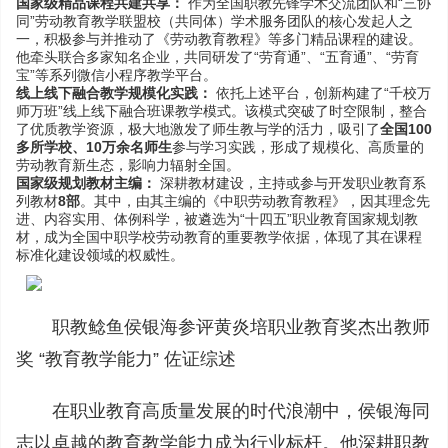
国家级精品课程共建共享：
作为全国职教先锋学术交流团队和“三协
同”劳动教育教学联盟校（共同体）学术服务团队的核心发起人之
一，积极参与并推动了《劳动教育教程》等多门精品课程的建设。
他牵头联合多家知名企业，共同研发了“劳育通”、“五育通”、“劳育
宝”等系列微信小程序教学平台。
线上线下融合教学规模化实践：
依托上述平台，创新构建了“千校万
师万班”线上线下融合班课教学模式。该模式突破了时空限制，整合
了优质教学资源，极大地激发了师生教与学的活力，吸引了
全国100
多所学校、10万余名师生
参与学习实践，形成了规模化、高质量的
劳动教育新生态，影响力辐射全国。
国家级规划教材主编：
深耕教材建设，主持或参与开发职业教育系
列教材
8部
。其中，由其主编的《中职劳动教育教程》，因其理念先
进、内容实用、体例科学，被遴选为“十四五”职业教育国家规划教
材，成为全国中职学校劳动教育的重要教学依据，体现了其在课程
标准化建设领域的权威性。
职教鲶鱼侯银海参评黄炎培职业教育奖杰出教师
奖 “教育教学能力” 佐证综述
在职业教育高质量发展的时代浪潮中，侯银海同
志以卓越的教育教学能力成为行业标杆。他深耕职教