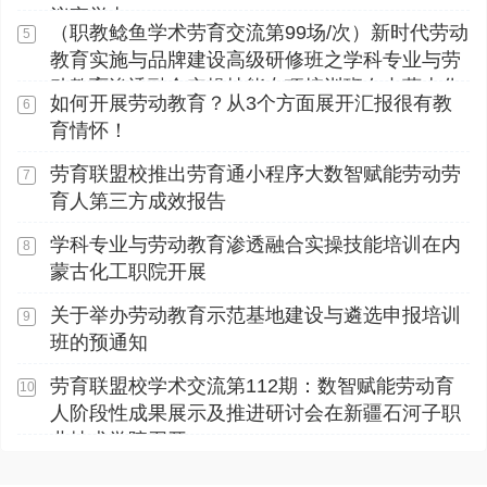
议室举办
（职教鲶鱼学术劳育交流第99场/次）新时代劳动
5
教育实施与品牌建设高级研修班之学科专业与劳
动教育渗透融合实操技能专项培训班在内蒙古化
如何开展劳动教育？从3个方面展开汇报很有教
6
工职业学院顺利开展
育情怀！
劳育联盟校推出劳育通小程序大数智赋能劳动劳
7
育人第三方成效报告
学科专业与劳动教育渗透融合实操技能培训在内
8
蒙古化工职院开展
关于举办劳动教育示范基地建设与遴选申报培训
9
班的预通知
劳育联盟校学术交流第112期：数智赋能劳动育
10
人阶段性成果展示及推进研讨会在新疆石河子职
业技术学院召开