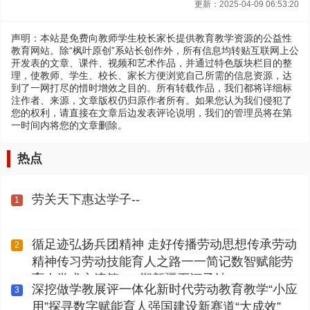
更新：2025-04-09 06:53:20
声明：本站是免费向教师学生校长家长提供教育教学资源的公益性
教育网站。除“枫叶原创”系站长创作外，所有信息均转贴互联网上公
开发表的文章、课件、视频和艺术作品，并通过特色版块栏目的整
理，使教师、学生、校长、家长方便浏览自己所需的信息资源，达
到了一网打尽的惜时增效之目的。所有转载作品，我们都将详细标
注作者、来源，文章版权仍归原作者所有。如果您认为我们侵犯了
您的权利，请直接在文章后边发表评论说明，我们的管理员将在第
一时间内将您的文章删除。
热点
劳关天下惠达学子--
1
循足迹弘扬兵团精神 走好传播劳动思想传承劳动
2
精神传习劳动技能育人之路一一简记数智赋能劳
育人学术交流第112期新疆石河子站
深挖做学教展评一体化新时代劳动教育教学“小应
3
用”探寻数字赋能育人强国建设新赛道“大成效”