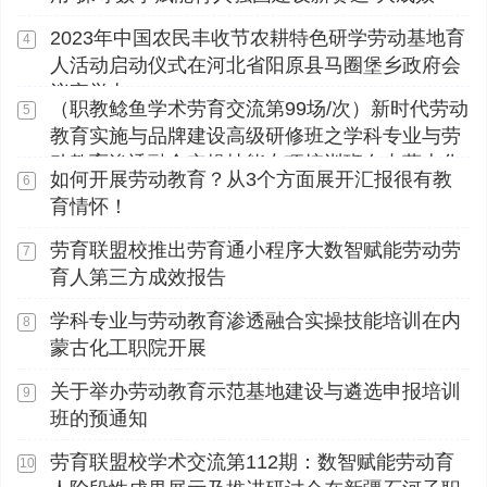
2023年中国农民丰收节农耕特色研学劳动基地育
4
人活动启动仪式在河北省阳原县马圈堡乡政府会
议室举办
（职教鲶鱼学术劳育交流第99场/次）新时代劳动
5
教育实施与品牌建设高级研修班之学科专业与劳
动教育渗透融合实操技能专项培训班在内蒙古化
如何开展劳动教育？从3个方面展开汇报很有教
6
工职业学院顺利开展
育情怀！
劳育联盟校推出劳育通小程序大数智赋能劳动劳
7
育人第三方成效报告
学科专业与劳动教育渗透融合实操技能培训在内
8
蒙古化工职院开展
关于举办劳动教育示范基地建设与遴选申报培训
9
班的预通知
劳育联盟校学术交流第112期：数智赋能劳动育
10