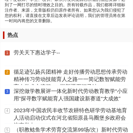
到了一网打尽的惜时增效之目的。所有转载作品，我们都将详细标
注作者、来源，文章版权仍归原作者所有。如果您认为我们侵犯了
您的权利，请直接在文章后边发表评论说明，我们的管理员将在第
一时间内将您的文章删除。
热点
劳关天下惠达学子--
1
循足迹弘扬兵团精神 走好传播劳动思想传承劳动
2
精神传习劳动技能育人之路一一简记数智赋能劳
育人学术交流第112期新疆石河子站
深挖做学教展评一体化新时代劳动教育教学“小应
3
用”探寻数字赋能育人强国建设新赛道“大成效”
2023年中国农民丰收节农耕特色研学劳动基地育
4
人活动启动仪式在河北省阳原县马圈堡乡政府会
议室举办
（职教鲶鱼学术劳育交流第99场/次）新时代劳动
5