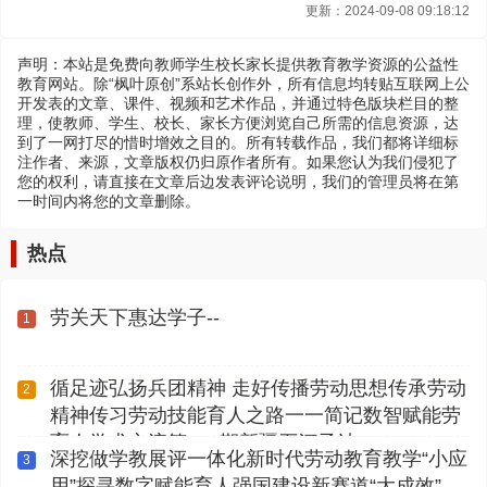
更新：2024-09-08 09:18:12
声明：本站是免费向教师学生校长家长提供教育教学资源的公益性
教育网站。除“枫叶原创”系站长创作外，所有信息均转贴互联网上公
开发表的文章、课件、视频和艺术作品，并通过特色版块栏目的整
理，使教师、学生、校长、家长方便浏览自己所需的信息资源，达
到了一网打尽的惜时增效之目的。所有转载作品，我们都将详细标
注作者、来源，文章版权仍归原作者所有。如果您认为我们侵犯了
您的权利，请直接在文章后边发表评论说明，我们的管理员将在第
一时间内将您的文章删除。
热点
劳关天下惠达学子--
1
循足迹弘扬兵团精神 走好传播劳动思想传承劳动
2
精神传习劳动技能育人之路一一简记数智赋能劳
育人学术交流第112期新疆石河子站
深挖做学教展评一体化新时代劳动教育教学“小应
3
用”探寻数字赋能育人强国建设新赛道“大成效”