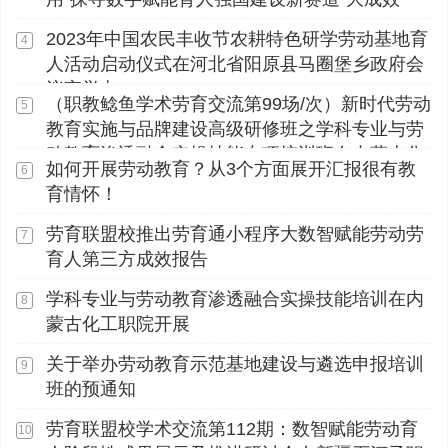
2023年中国农民丰收节农耕特色研学劳动基地育
4
人活动启动仪式在河北省阳原县马圈堡乡政府会
议室举办
（职教鲶鱼学术劳育交流第99场/次）新时代劳动
5
教育实施与品牌建设高级研修班之学科专业与劳
动教育渗透融合实操技能专项培训班在内蒙古化
如何开展劳动教育？从3个方面展开汇报很有教
6
工职业学院顺利开展
育情怀！
劳育联盟校推出劳育通小程序大数智赋能劳动劳
7
育人第三方成效报告
学科专业与劳动教育渗透融合实操技能培训在内
8
蒙古化工职院开展
关于举办劳动教育示范基地建设与遴选申报培训
9
班的预通知
劳育联盟校学术交流第112期：数智赋能劳动育
10