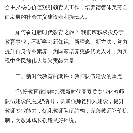
会主义核心价值观引领育人工作，培养德智体美劳全
面发展的社会主义建设者和接班人。
如何奋进新时代教育之旅？ 我们应积极投身于
教育事业，不断学习新知识、新理念、新方法，努力
提升自身专业素养，为国家培养更多优秀人才，为实
现中华民族伟大复兴贡献力量。
三、新时代教育的期许：教师队伍建设的重点
“弘扬教育家精神加强新时代高素质专业化教师
队伍建设的意见”指出，要加强师德师风建设，提升
教师专业能力，优化教师队伍结构，完善教师评价机
制，为教师成长创造良好环境。