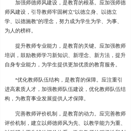
加强师德师风建设，是教育的根基。应加强师德
师风建设，引导教师牢固树立“以德立身、以德立
学、以德施教”的理念，努力成为学生为学、为事、
为人的榜样。
提升教师专业能力，是教育的关键。应加强教师
培训，鼓励教师学习新知识、新理念、新方法，提升
自身专业能力，为学生提供更加优质的教育服务。
*优化教师队伍结构，是教育的保障。应注重引
进高素质人才，加强教师队伍建设，优化教师队伍结
构，为教育事业发展提供人才保障。
完善教师评价机制，是教育的动力。应完善教师
评价机制，建立以师德师风为先、以教学能力为重、