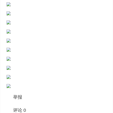
举报
评论 0