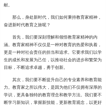
献。‌
那么，‌身处新时代，‌我们如何秉持教育家精神，‌
奋进新时代教育之旅呢？‌
首先，‌我们要深刻理解和领悟教育家精神的内
涵。‌教育家精神不仅仅是一种对教育的热爱和执着，‌
更是一种对社会责任的担当和追求。‌它要求我们以学
生的成长和发展为己任，‌以推动社会的进步和繁荣为
目标，‌不断追求卓越，‌勇于创新。‌
其次，‌我们要不断提升自己的专业素养和教育能
力。‌教育家之所以伟大，‌是因为他们不仅拥有深厚的
学识，‌更具备独特的教育理念和教学方法。‌我们要不
断学习新知识，‌掌握新技能，‌更新教育观念，‌以更好