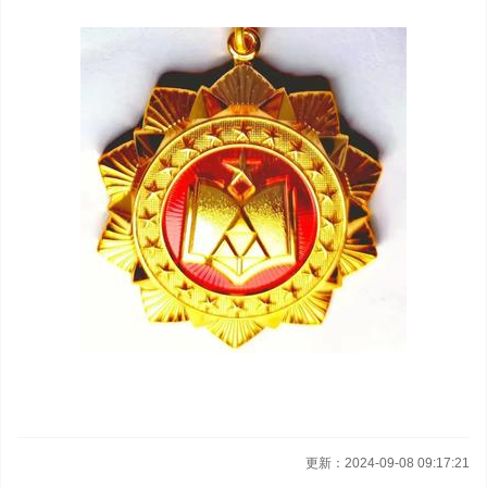
更新：2024-09-08 09:17:21