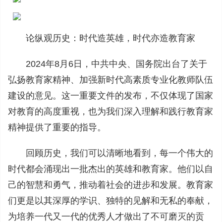
‌论纵观历史：‌时代造英雄，‌时代亦造教育家‌
2024年8月6日，‌中共中央、‌国务院出台了关于
弘扬教育家精神、‌加强新时代高素质专业化教师队伍
建设的意见。‌这一重要文件的发布，‌不仅体现了国家
对教育的高度重视，‌也为我们深入理解和践行教育家
精神提供了重要的指导。‌
回顾历史，‌我们可以清晰地看到，‌每一个伟大的
时代都会涌现出一批杰出的英雄和教育家。‌他们以自
己的智慧和勇气，‌推动着社会的进步和发展。‌教育家
们更是以其深厚的学识、‌独特的见解和无私的奉献，‌
为培养一代又一代的优秀人才做出了不可磨灭的贡