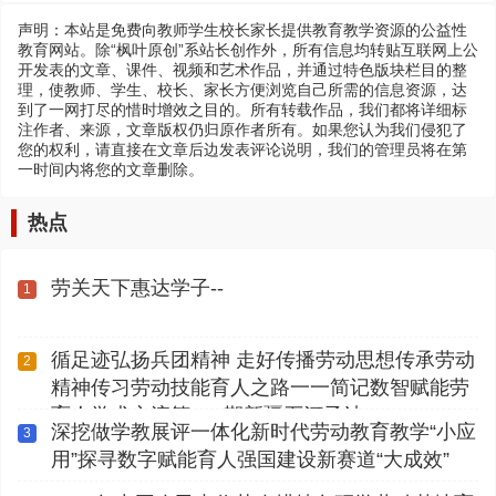
声明：本站是免费向教师学生校长家长提供教育教学资源的公益性
教育网站。除“枫叶原创”系站长创作外，所有信息均转贴互联网上公
开发表的文章、课件、视频和艺术作品，并通过特色版块栏目的整
理，使教师、学生、校长、家长方便浏览自己所需的信息资源，达
到了一网打尽的惜时增效之目的。所有转载作品，我们都将详细标
注作者、来源，文章版权仍归原作者所有。如果您认为我们侵犯了
您的权利，请直接在文章后边发表评论说明，我们的管理员将在第
一时间内将您的文章删除。
热点
劳关天下惠达学子--
1
循足迹弘扬兵团精神 走好传播劳动思想传承劳动
2
精神传习劳动技能育人之路一一简记数智赋能劳
育人学术交流第112期新疆石河子站
深挖做学教展评一体化新时代劳动教育教学“小应
3
用”探寻数字赋能育人强国建设新赛道“大成效”