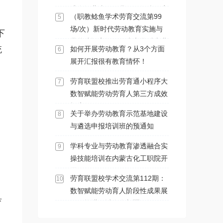
式在河北省阳原县马圈堡乡政府
（职教鲶鱼学术劳育交流第99
5
会议室举办
场/次）新时代劳动教育实施与
下
品牌建设高级研修班之学科专业
统
如何开展劳动教育？从3个方面
6
与劳动教育渗透融合实操技能专
展开汇报很有教育情怀！
项培训班在内蒙古化工职业学院
顺利开展
劳育联盟校推出劳育通小程序大
7
数智赋能劳动劳育人第三方成效
报告
关于举办劳动教育示范基地建设
8
与遴选申报培训班的预通知
学科专业与劳动教育渗透融合实
9
操技能培训在内蒙古化工职院开
展
劳育联盟校学术交流第112期：
10
数智赋能劳动育人阶段性成果展
育
示及推进研讨会在新疆石河子职
业技术学院召开