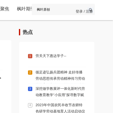
频聚焦
枫叶期刊
登录 / 注册
热点
劳关天下惠达学子--
1
循足迹弘扬兵团精神 走好传播
2
分
劳动思想传承劳动精神传习劳动
技能育人之路一一简记数智赋能
深挖做学教展评一体化新时代劳
3
劳育人学术交流第112期新疆石
动教育教学“小应用”探寻数字赋
河子站
能育人强国建设新赛道“大成效”
2023年中国农民丰收节农耕特
4
色研学劳动基地育人活动启动仪