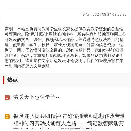
更新：2024-08-24 08:11:51
声明：本站是免费向教师学生校长家长提供教育教学资源的公益性
教育网站。除“枫叶原创”系站长创作外，所有信息均转贴互联网上公
开发表的文章、课件、视频和艺术作品，并通过特色版块栏目的整
理，使教师、学生、校长、家长方便浏览自己所需的信息资源，达
到了一网打尽的惜时增效之目的。所有转载作品，我们都将详细标
注作者、来源，文章版权仍归原作者所有。如果您认为我们侵犯了
您的权利，请直接在文章后边发表评论说明，我们的管理员将在第
一时间内将您的文章删除。
热点
劳关天下惠达学子--
1
循足迹弘扬兵团精神 走好传播劳动思想传承劳动
2
精神传习劳动技能育人之路一一简记数智赋能劳
育人学术交流第112期新疆石河子站