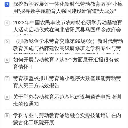
深挖做学教展评一体化新时代劳动教育教学“小应
3
用”探寻数字赋能育人强国建设新赛道“大成效”
2023年中国农民丰收节农耕特色研学劳动基地育
4
人活动启动仪式在河北省阳原县马圈堡乡政府会
议室举办
（职教鲶鱼学术劳育交流第99场/次）新时代劳动
5
教育实施与品牌建设高级研修班之学科专业与劳
动教育渗透融合实操技能专项培训班在内蒙古化
如何开展劳动教育？从3个方面展开汇报很有教
6
工职业学院顺利开展
育情怀！
劳育联盟校推出劳育通小程序大数智赋能劳动劳
7
育人第三方成效报告
关于举办劳动教育示范基地建设与遴选申报培训
8
班的预通知
学科专业与劳动教育渗透融合实操技能培训在内
9
蒙古化工职院开展