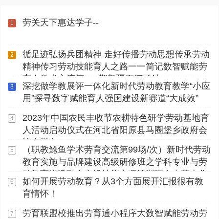
劳关天下惠达学子--
1
循足迹弘扬兵团精神 走好传播劳动思想传承劳动
2
精神传习劳动技能育人之路一一简记数智赋能劳
育人学术交流第112期新疆石河子站
深挖做学教展评一体化新时代劳动教育教学“小应
3
用”探寻数字赋能育人强国建设新赛道“大成效”
2023年中国农民丰收节农耕特色研学劳动基地育
4
人活动启动仪式在河北省阳原县马圈堡乡政府会
议室举办
（职教鲶鱼学术劳育交流第99场/次）新时代劳动
5
教育实施与品牌建设高级研修班之学科专业与劳
动教育渗透融合实操技能专项培训班在内蒙古化
如何开展劳动教育？从3个方面展开汇报很有教
6
工职业学院顺利开展
育情怀！
劳育联盟校推出劳育通小程序大数智赋能劳动劳
7