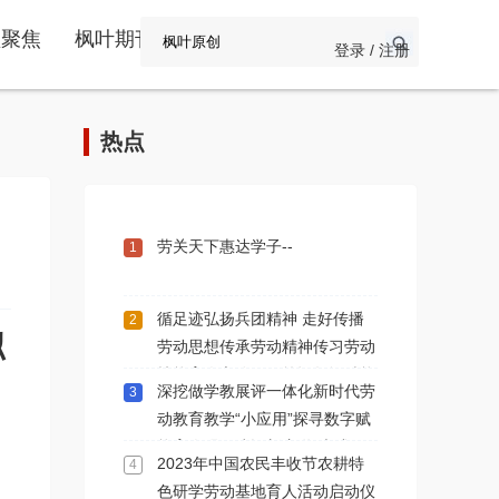
频聚焦
枫叶期刊
登录 / 注册
热点
劳关天下惠达学子--
1
循足迹弘扬兵团精神 走好传播
2
拟
劳动思想传承劳动精神传习劳动
技能育人之路一一简记数智赋能
深挖做学教展评一体化新时代劳
3
劳育人学术交流第112期新疆石
动教育教学“小应用”探寻数字赋
河子站
能育人强国建设新赛道“大成效”
2023年中国农民丰收节农耕特
4
色研学劳动基地育人活动启动仪