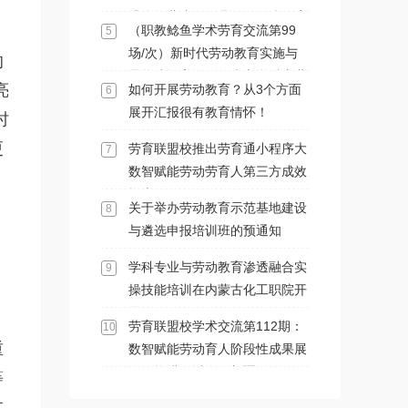
式在河北省阳原县马圈堡乡政府
（职教鲶鱼学术劳育交流第99
5
会议室举办
场/次）新时代劳动教育实施与
的
品牌建设高级研修班之学科专业
亮
如何开展劳动教育？从3个方面
6
与劳动教育渗透融合实操技能专
展开汇报很有教育情怀！
时
项培训班在内蒙古化工职业学院
顺利开展
更
劳育联盟校推出劳育通小程序大
7
数智赋能劳动劳育人第三方成效
报告
关于举办劳动教育示范基地建设
8
与遴选申报培训班的预通知
学科专业与劳动教育渗透融合实
9
操技能培训在内蒙古化工职院开
展
劳育联盟校学术交流第112期：
10
重
数智赋能劳动育人阶段性成果展
示及推进研讨会在新疆石河子职
等
业技术学院召开
过