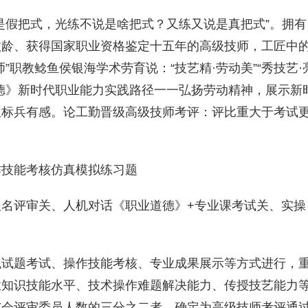
是假把式，光练不说是啥把式？又练又说是真把式”。拥有
教龄、获得国家职业资格鉴定十五年的高级技师，工匠中
”职教鲶鱼侯银海学术劳育说：“技艺精·劳动美”“秀技艺·
德》新时代职业能力实践路径一一弘扬劳动精神，展示新
位标兵有感。论工勤晋级高级技师考评：评比重大于考试
作技能考核仿真模拟练习题
名评审关、人机对话《职业道德》+专业课考试关、实操
观试题考试、操作技能考核、专业成果展示等方式进行，
业知识技能水平、技术操作难题解决能力、传授技艺能力
与会评审委员人数的三分之二者，确定为高级技师考评通