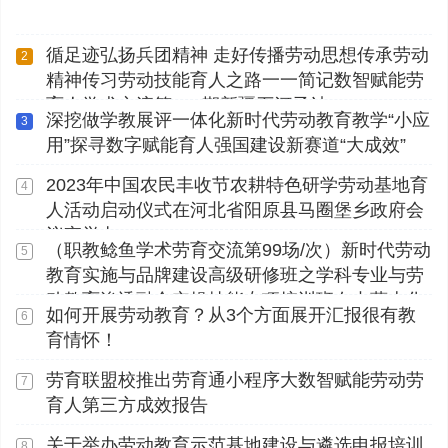
循足迹弘扬兵团精神 走好传播劳动思想传承劳动
2
精神传习劳动技能育人之路一一简记数智赋能劳
育人学术交流第112期新疆石河子站
深挖做学教展评一体化新时代劳动教育教学“小应
3
用”探寻数字赋能育人强国建设新赛道“大成效”
2023年中国农民丰收节农耕特色研学劳动基地育
4
人活动启动仪式在河北省阳原县马圈堡乡政府会
议室举办
（职教鲶鱼学术劳育交流第99场/次）新时代劳动
5
教育实施与品牌建设高级研修班之学科专业与劳
动教育渗透融合实操技能专项培训班在内蒙古化
如何开展劳动教育？从3个方面展开汇报很有教
6
工职业学院顺利开展
育情怀！
劳育联盟校推出劳育通小程序大数智赋能劳动劳
7
育人第三方成效报告
关于举办劳动教育示范基地建设与遴选申报培训
8