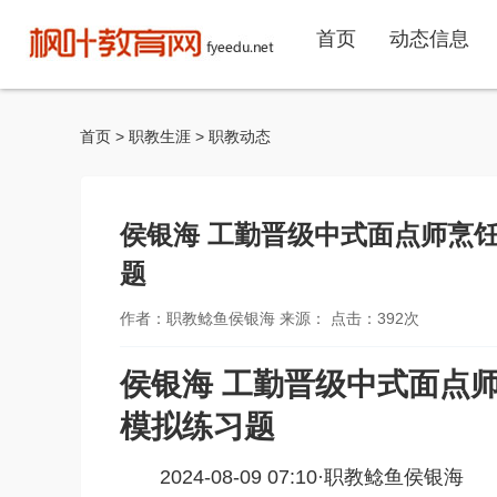
首页
动态信息
首页
>
职教生涯
>
职教动态
侯银海 工勤晋级中式面点师烹
题
作者：职教鲶鱼侯银海 来源： 点击：
392
次
侯银海 工勤晋级中式面点
模拟练习题
2024-08-09 07:10·
职教鲶鱼侯银海