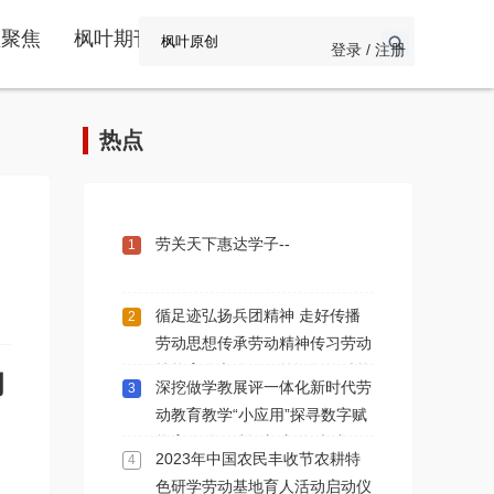
频聚焦
枫叶期刊
登录 / 注册
热点
劳关天下惠达学子--
1
循足迹弘扬兵团精神 走好传播
2
劳动思想传承劳动精神传习劳动
技能育人之路一一简记数智赋能
的
深挖做学教展评一体化新时代劳
3
劳育人学术交流第112期新疆石
动教育教学“小应用”探寻数字赋
河子站
能育人强国建设新赛道“大成效”
2023年中国农民丰收节农耕特
4
色研学劳动基地育人活动启动仪