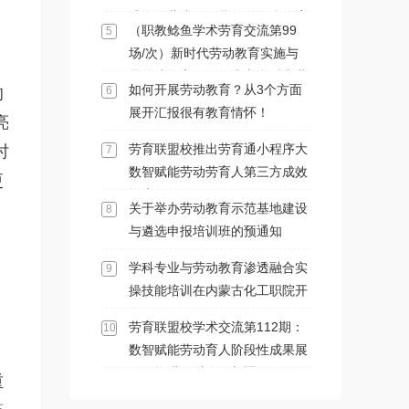
式在河北省阳原县马圈堡乡政府
（职教鲶鱼学术劳育交流第99
5
会议室举办
场/次）新时代劳动教育实施与
品牌建设高级研修班之学科专业
如何开展劳动教育？从3个方面
的
6
与劳动教育渗透融合实操技能专
展开汇报很有教育情怀！
亮
项培训班在内蒙古化工职业学院
顺利开展
劳育联盟校推出劳育通小程序大
时
7
数智赋能劳动劳育人第三方成效
更
报告
关于举办劳动教育示范基地建设
8
与遴选申报培训班的预通知
学科专业与劳动教育渗透融合实
9
操技能培训在内蒙古化工职院开
展
劳育联盟校学术交流第112期：
10
数智赋能劳动育人阶段性成果展
示及推进研讨会在新疆石河子职
重
业技术学院召开