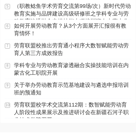
议室举办
（职教鲶鱼学术劳育交流第99场/次）新时代劳动
5
教育实施与品牌建设高级研修班之学科专业与劳
动教育渗透融合实操技能专项培训班在内蒙古化
如何开展劳动教育？从3个方面展开汇报很有教
6
工职业学院顺利开展
育情怀！
劳育联盟校推出劳育通小程序大数智赋能劳动劳
7
育人第三方成效报告
学科专业与劳动教育渗透融合实操技能培训在内
8
蒙古化工职院开展
关于举办劳动教育示范基地建设与遴选申报培训
9
班的预通知
劳育联盟校学术交流第112期：数智赋能劳动育
10
人阶段性成果展示及推进研讨会在新疆石河子职
业技术学院召开