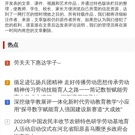
开发表的文章、课件、视频和艺术作品，并通过特色版块栏目的整
理，使教师、学生、校长、家长方便浏览自己所需的信息资源，达
到了一网打尽的惜时增效之目的。所有转载作品，我们都将详细标
注作者、来源，文章版权仍归原作者所有。如果您认为我们侵犯了
您的权利，请直接在文章后边发表评论说明，我们的管理员将在第
一时间内将您的文章删除。
热点
劳关天下惠达学子--
1
循足迹弘扬兵团精神 走好传播劳动思想传承劳动
2
精神传习劳动技能育人之路一一简记数智赋能劳
育人学术交流第112期新疆石河子站
深挖做学教展评一体化新时代劳动教育教学“小应
3
用”探寻数字赋能育人强国建设新赛道“大成效”
2023年中国农民丰收节农耕特色研学劳动基地育
4
人活动启动仪式在河北省阳原县马圈堡乡政府会