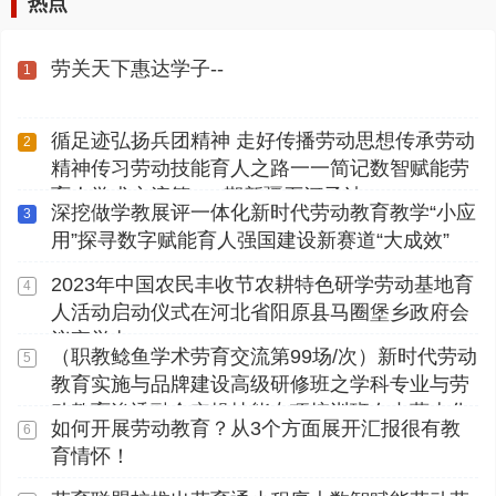
热点
劳关天下惠达学子--
1
循足迹弘扬兵团精神 走好传播劳动思想传承劳动
2
精神传习劳动技能育人之路一一简记数智赋能劳
育人学术交流第112期新疆石河子站
深挖做学教展评一体化新时代劳动教育教学“小应
3
用”探寻数字赋能育人强国建设新赛道“大成效”
2023年中国农民丰收节农耕特色研学劳动基地育
4
人活动启动仪式在河北省阳原县马圈堡乡政府会
议室举办
（职教鲶鱼学术劳育交流第99场/次）新时代劳动
5
教育实施与品牌建设高级研修班之学科专业与劳
动教育渗透融合实操技能专项培训班在内蒙古化
如何开展劳动教育？从3个方面展开汇报很有教
6
工职业学院顺利开展
育情怀！