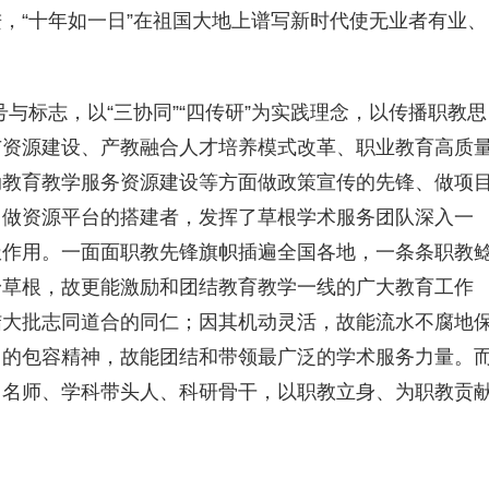
，“十年如一日”在祖国大地上谱写新时代使无业者有业、
号与标志，以“三协同”“四传研”为实践理念，以传播职教思
与资源建设、产教融合人才培养模式改革、职业教育高质
动教育教学服务资源建设等方面做政策宣传的先锋、做项
、做资源平台的搭建者，发挥了草根学术服务团队深入一
极作用。一面面职教先锋旗帜插遍全国各地，一条条职教
身草根，故更能激励和团结教育教学一线的广大教育工作
结大批志同道合的同仁；因其机动灵活，故能流水不腐地
川的包容精神，故能团结和带领最广泛的学术服务力量。
、名师、学科带头人、科研骨干，以职教立身、为职教贡