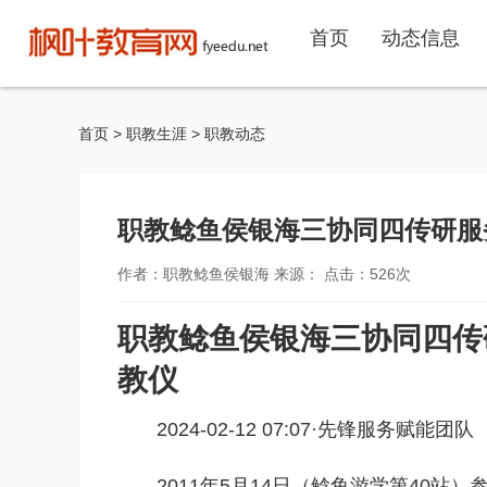
首页
动态信息
首页
>
职教生涯
>
职教动态
职教鲶鱼侯银海三协同四传研服
作者：职教鲶鱼侯银海 来源： 点击：
526
次
职教鲶鱼侯银海三协同四传
教仪
2024-02-12 07:07·
先锋服务赋能团队
2011年5月14日（鲶鱼游学第40