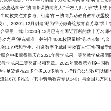
育为公惠达学子““协同备课协同育人”“千校万师万班”线上线
生助教关注并参与。组建的“三协同劳动教育教学联盟校
）、2020年12月创建“勤为径劳做舟绽放青春芳华”线上
采用，截止2023年12月已有全国近百所的数十万名师
动之星”评选标准，并制作4000枚限量版“劳动光荣”合金
突出老师和学生。打造数字化赋能劳动育人“三协同做学
式”联合申报获得重庆市2021年教学成果一等奖教学成果团
家教学成果二等奖证书和奖章。2023年获得第六届中国教
国游学足迹遍布20多个省180多地市，行程总公里数可以绕
交流达670多站次（其中劳动教育专题140）与全国几万同