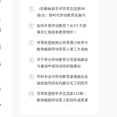
式在河北省阳原县马圈堡乡政府
（职教鲶鱼学术劳育交流第99
5
会议室举办
场/次）新时代劳动教育实施与
有
品牌建设高级研修班之学科专业
如何开展劳动教育？从3个方面
6
与劳动教育渗透融合实操技能专
创
展开汇报很有教育情怀！
项培训班在内蒙古化工职业学院
顺利开展
劳育联盟校推出劳育通小程序大
7
能
数智赋能劳动劳育人第三方成效
报告
关于举办劳动教育示范基地建设
8
电
与遴选申报培训班的预通知
学科专业与劳动教育渗透融合实
9
操技能培训在内蒙古化工职院开
系
展
劳育联盟校学术交流第112期：
10
数智赋能劳动育人阶段性成果展
中
示及推进研讨会在新疆石河子职
业技术学院召开