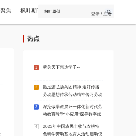
频聚焦
枫叶期刊
登录 / 注册
热点
劳关天下惠达学子--
1
循足迹弘扬兵团精神 走好传播
2
劳动思想传承劳动精神传习劳动
技能育人之路一一简记数智赋能
深挖做学教展评一体化新时代劳
3
劳育人学术交流第112期新疆石
动教育教学“小应用”探寻数字赋
河子站
能育人强国建设新赛道“大成效”
2023年中国农民丰收节农耕特
4
色研学劳动基地育人活动启动仪
流