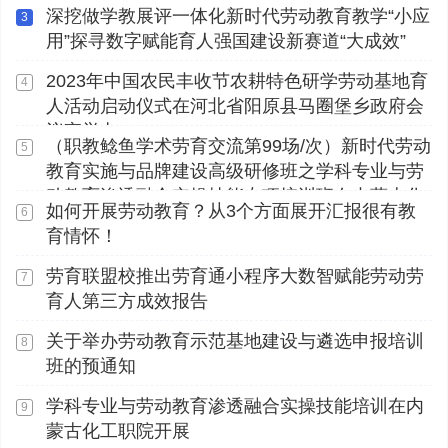
育人学术交流第112期新疆石河子站
深挖做学教展评一体化新时代劳动教育教学“小应
3
用”探寻数字赋能育人强国建设新赛道“大成效”
2023年中国农民丰收节农耕特色研学劳动基地育
4
人活动启动仪式在河北省阳原县马圈堡乡政府会
议室举办
（职教鲶鱼学术劳育交流第99场/次）新时代劳动
5
教育实施与品牌建设高级研修班之学科专业与劳
动教育渗透融合实操技能专项培训班在内蒙古化
如何开展劳动教育？从3个方面展开汇报很有教
6
工职业学院顺利开展
育情怀！
劳育联盟校推出劳育通小程序大数智赋能劳动劳
7
育人第三方成效报告
关于举办劳动教育示范基地建设与遴选申报培训
8
班的预通知
学科专业与劳动教育渗透融合实操技能培训在内
9
蒙古化工职院开展