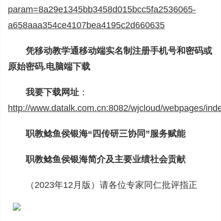
param=8a29e1345bb3458d015bcc5fa2536065-
a658aaa354ce4107bea4195c2d660635
凭移动教学通移动端实名制注册手机号和密码或
原始密码.电脑端下载
我要下载网址
：
http://www.datalk.com.cn:8082/wjcloud/webpages/ind
职教鲶鱼侯银海“四传研三协同”服务赋能
职教鲶鱼侯银海简介及主要业绩社会贡献
（2023年12月版）请各位专家同仁批评指正