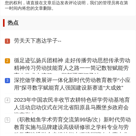
您的权利，请直接在文章后边发表评论说明，我们的管理员将在第
一时间内将您的文章删除。
热点
劳关天下惠达学子--
1
循足迹弘扬兵团精神 走好传播劳动思想传承劳动
2
精神传习劳动技能育人之路一一简记数智赋能劳
育人学术交流第112期新疆石河子站
深挖做学教展评一体化新时代劳动教育教学“小应
3
用”探寻数字赋能育人强国建设新赛道“大成效”
2023年中国农民丰收节农耕特色研学劳动基地育
4
人活动启动仪式在河北省阳原县马圈堡乡政府会
议室举办
（职教鲶鱼学术劳育交流第99场/次）新时代劳动
5
教育实施与品牌建设高级研修班之学科专业与劳
动教育渗透融合实操技能专项培训班在内蒙古化