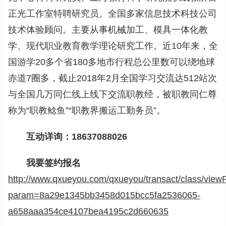
正光工作室特聘研究员。全国多家信息技术科技公司
技术体验顾问。主要从事机械加工、模具一体化教
学、现代职业教育教学理论研究工作。近10年来，全
国游学20多个省180多地市行程总公里数可以绕地球
赤道7圈多，截止2018年2月全国学习交流达512站次
与全国几万同仁线上线下交流职教经，被职教同仁尊
称为“职教鲶鱼”“职教界搬运工勤务员”。
互动详询：18637088026
我要签约报名
http://www.qxueyou.com/qxueyou/transact/class/vie
param=8a29e1345bb3458d015bcc5fa2536065-
a658aaa354ce4107bea4195c2d660635