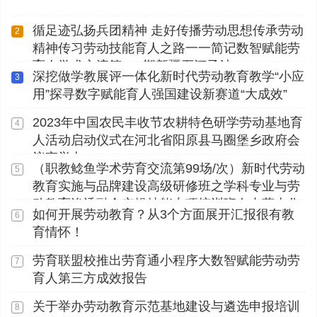
循足迹弘扬兵团精神 走好传播劳动思想传承劳动
2
精神传习劳动技能育人之路一一简记数智赋能劳
育人学术交流第112期新疆石河子站
深挖做学教展评一体化新时代劳动教育教学“小应
3
用”探寻数字赋能育人强国建设新赛道“大成效”
2023年中国农民丰收节农耕特色研学劳动基地育
4
人活动启动仪式在河北省阳原县马圈堡乡政府会
议室举办
（职教鲶鱼学术劳育交流第99场/次）新时代劳动
5
教育实施与品牌建设高级研修班之学科专业与劳
动教育渗透融合实操技能专项培训班在内蒙古化
如何开展劳动教育？从3个方面展开汇报很有教
6
工职业学院顺利开展
育情怀！
劳育联盟校推出劳育通小程序大数智赋能劳动劳
7
育人第三方成效报告
关于举办劳动教育示范基地建设与遴选申报培训
8