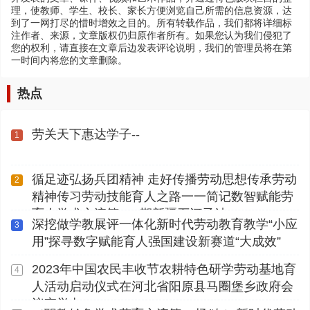
理，使教师、学生、校长、家长方便浏览自己所需的信息资源，达
到了一网打尽的惜时增效之目的。所有转载作品，我们都将详细标
注作者、来源，文章版权仍归原作者所有。如果您认为我们侵犯了
您的权利，请直接在文章后边发表评论说明，我们的管理员将在第
一时间内将您的文章删除。
热点
劳关天下惠达学子--
1
循足迹弘扬兵团精神 走好传播劳动思想传承劳动
2
精神传习劳动技能育人之路一一简记数智赋能劳
育人学术交流第112期新疆石河子站
深挖做学教展评一体化新时代劳动教育教学“小应
3
用”探寻数字赋能育人强国建设新赛道“大成效”
2023年中国农民丰收节农耕特色研学劳动基地育
4
人活动启动仪式在河北省阳原县马圈堡乡政府会
议室举办