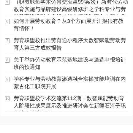
（职教鲶鱼学术劳育交流第99场/次）新时代劳动
5
教育实施与品牌建设高级研修班之学科专业与劳
动教育渗透融合实操技能专项培训班在内蒙古化
如何开展劳动教育？从3个方面展开汇报很有教
6
工职业学院顺利开展
育情怀！
劳育联盟校推出劳育通小程序大数智赋能劳动劳
7
育人第三方成效报告
关于举办劳动教育示范基地建设与遴选申报培训
8
班的预通知
学科专业与劳动教育渗透融合实操技能培训在内
9
蒙古化工职院开展
劳育联盟校学术交流第112期：数智赋能劳动育
10
人阶段性成果展示及推进研讨会在新疆石河子职
业技术学院召开