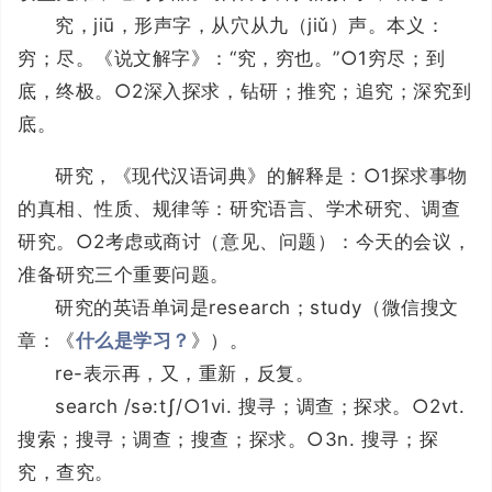
究，jiū，形声字，从穴从九（jiǔ）声。本义：
穷；尽。《说文解字》：“究，穷也。”○1穷尽；到
底，终极。○2深入探求，钻研；推究；追究；深究到
底。
研究，《现代汉语词典》的解释是：○1探求事物
的真相、性质、规律等：研究语言、学术研究、调查
研究。○2考虑或商讨（意见、问题）：今天的会议，
准备研究三个重要问题。
研究的英语单词是research；study（微信搜文
章：《
什么是学习？
》）。
re-表示再，又，重新，反复。
search /sə:tʃ/○1vi. 搜寻；调查；探求。○2vt.
搜索；搜寻；调查；搜查；探求。○3n. 搜寻；探
究，查究。