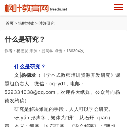
首页
>
惜时增效
>
时效研究
什么是研究？
作者：杨德发 来源：提问学 点击：
136304
次
什么是研究？
文|杨德发
（《学本式教师培训资源开发研究》课
题组负责人，微信：cq-ydf，电邮：
529334038@qq.com，欢迎各大纸媒、公众号向杨
德发约稿）
研究是解决难题的手段，人人可以学会研究。
研,yán,形声字，繁体为“硏”，从石幵（jiān）
声。本义：细磨。以石研磨。《说文解字》：“礳也，