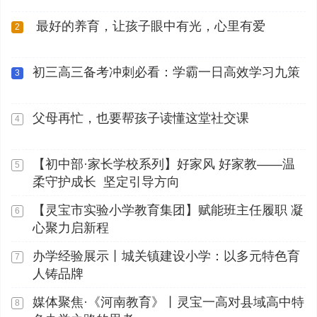
最好的养育，让孩子眼中有光，心里有爱
2
初三高三备考冲刺必看：学霸一日高效学习九策
3
父母再忙，也要帮孩子读懂这堂社交课
4
【初中部·家长学校系列】好家风 好家教——温
5
柔守护成长 坚定引导方向
【灵宝市实验小学教育集团】赋能班主任履职 凝
6
心聚力启新程
办学经验展示丨城关镇建设小学：以多元特色育
7
人铸品牌
媒体聚焦·《河南教育》丨灵宝一高对县域高中特
8