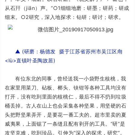
从石幵（jiān）声。”○1细细地磨：研墨；研药；研成
细末。○2研究，深入地探求：钻研；研讨；研求。
▲
(
研磨：杨德发 摄于江苏省苏州市吴江区甪
<lù>直镇叶圣陶故居)
有位东北的同事，曾经送我一小袋野生核桃，我
在家里用菜刀、砧板、榔头、铗钳等各种工具均没有
打开，没有吃到里面的核桃仁，最后不得不扔到垃圾
桶丢掉。古人在山上也会采集各种坚果，用坚硬的石
头把野坚果弄开，是要花一番工夫的。超市里卖的夏
威夷果，上面锯了一条缝且配有剥开的工具。“研”是
攻坚克难，吃到珍品。引伸为“深入的探求，研究”。