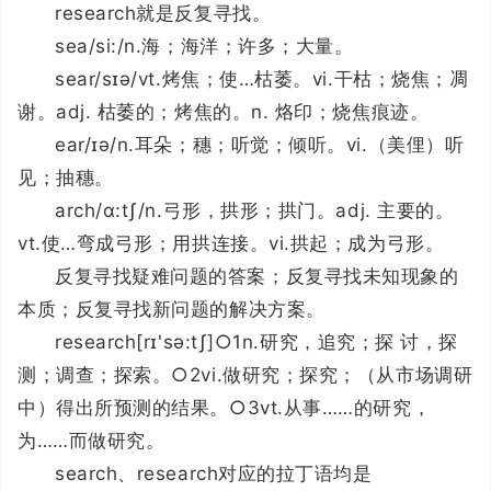
research就是反复寻找。
sea/si:/n.海；海洋；许多；大量。
sear/sɪə/vt.烤焦；使…枯萎。vi.干枯；烧焦；凋
谢。adj. 枯萎的；烤焦的。n. 烙印；烧焦痕迹。
ear/ɪə/n.耳朵；穗；听觉；倾听。vi.（美俚）听
见；抽穗。
arch/ɑ:tʃ/n.弓形，拱形；拱门。adj. 主要的。
vt.使…弯成弓形；用拱连接。vi.拱起；成为弓形。
反复寻找疑难问题的答案；反复寻找未知现象的
本质；反复寻找新问题的解决方案。
research[rɪ'sə:tʃ]○1n.研究，追究；探 讨，探
测；调查；探索。○2vi.做研究；探究；（从市场调研
中）得出所预测的结果。○3vt.从事……的研究，
为……而做研究。
search、research对应的拉丁语均是