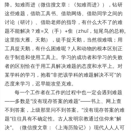
降。知难而进（微信搜文章：《知难而进》），钻研
这些难题，借助工具书、借助网络、借助同学之间的
讨论（研讨）、借助老师的指导，有什么大不了的难
题不能解决？难=又（手）+隹（zhuī，短尾鸟的总称,
这里指大雁、天鹅），徒手捉天鹅，当然很难哦；用
工具捉天鹅，有什么困难呢？人和动物的根本区别正
在于制造和使用工具上。学习的成功者和学习的失败
者的区别恰在于用工具解决难题的态度和水平上。对
某学科的学习，抱着“非把该学科的难题解决不可”的
态度来学习，迟早能攻坚克难。
每一个工作者在工作的过程中也一定会遇到难题
——多数是“没有现存答案的难题”——书上、网上查
不到答案，上级那里问不到答案。“没有现存答案的难
题”往往具有不确定性。古人发明宗教通过信仰来“解
决”。（微信搜文章：《上海历险记》）现代人人人可