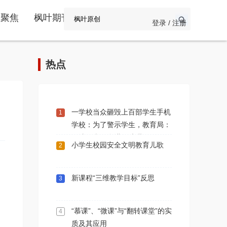
频聚焦
枫叶期刊
登录 / 注册
热点
一学校当众砸毁上百部学生手机
1
学校：为了警示学生，教育局：
做法不当，会进行处理
小学生校园安全文明教育儿歌
2
新课程“三维教学目标”反思
3
“慕课”、“微课”与“翻转课堂”的实
4
质及其应用