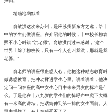
摔倒。
精确地幽默着
俞敏洪这次来苏州，是应苏州新东方之邀，给十
中的学生们做讲座。在介绍他的时候，十中校长柳袁
照不小心叫错 “洪老师”。俞敏洪倒过来感谢，“这个
世界上除了柳校长，只有一个人会叫我洪，那就是我
老婆。”
俞老师的讲座很蛊惑人心，他把这种励志教育叫
做诱惑教育，把冲动揉进学生心里。讲着讲着，他决
定问一问在座的高中女生心目中未来男友的标准是什
么。于是他在十八九岁的学生们的惊呼声中爬下大概
有一米高的讲坛，把话筒伸到第一排的女生面前。人
群中爆炸了，有人在喊受不了了。