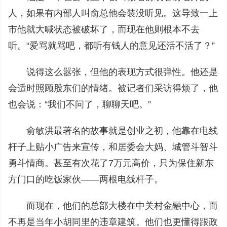
人，如果有内部人叫俞总他会装没听见。这导致一上
市他就大喊状态被破坏了，而现在他则根本不去
听。“爱骂就骂吧，都听有钱人的意见还活不活了？”
说得这么嚣张，但他的表现方式很弹性。他还是
会适时照顾股东们的情绪。被记者们采访得烦了，他
也会说：“我们不问了，聊聊天吧。”
俞敏洪最著名的故事就是创业之初，他靠在电线
杆子上贴小广告来宣传，和居委会大妈、城管斗智斗
勇斗情商。甚至有次花了7万元高价，只为保住新东
方门口的吃饭家伙——两根电线杆子。
而现在，他们的总部大楼在中关村金融中心，而
不再是当年小胡同里的违章建筑。他们也更懂得跟政