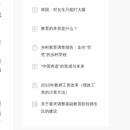
了
韩国：对女生只能打大腿
5
我
教育的本质是什么？
6
要
乡村教育调查报告：走向“空
7
壳”的乡村学校
整
“中国奇迹”的形成与未来
8
师
2010年教师工资改革（绩效工
9
资的计算方法）
，
课
关于要求调整基础教育阶段师生
10
比的建议
新
了