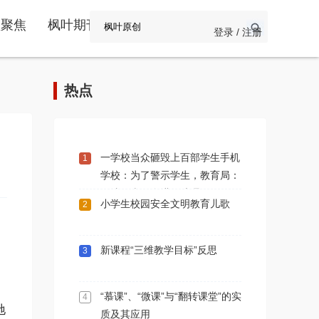
频聚焦
枫叶期刊
登录 / 注册
热点
一学校当众砸毁上百部学生手机
1
学校：为了警示学生，教育局：
做法不当，会进行处理
小学生校园安全文明教育儿歌
2
新课程“三维教学目标”反思
3
“慕课”、“微课”与“翻转课堂”的实
4
驰
质及其应用