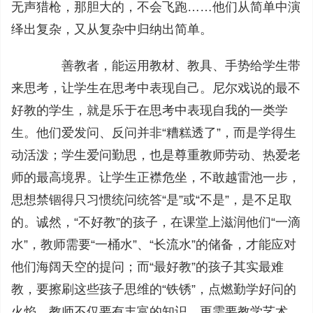
无声猎枪，那胆大的，不会飞跑……他们从简单中演
绎出复杂，又从复杂中归纳出简单。
善教者，能运用教材、教具、手势给学生带
来思考，让学生在思考中表现自己。尼尔戏说的最不
好教的学生，就是乐于在思考中表现自我的一类学
生。他们爱发问、反问并非“糟糕透了”，而是学得生
动活泼；学生爱问勤思，也是尊重教师劳动、热爱老
师的最高境界。让学生正襟危坐，不敢越雷池一步，
思想禁锢得只习惯统问统答“是”或“不是”，是不足取
的。诚然，“不好教”的孩子，在课堂上滋润他们“一滴
水”，教师需要“一桶水”、“长流水”的储备，才能应对
他们海阔天空的提问；而“最好教”的孩子其实最难
教，要擦刷这些孩子思维的“铁锈”，点燃勤学好问的
火焰，教师不仅要有丰富的知识，更需要教学艺术、