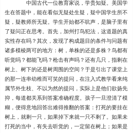
中国古代一位教育家说，学贵知疑。美国学
生在答题中，能在看似无疑处生疑，疑中国学生所不
疑，疑教师所无疑。学生开始都不吭声，是脑子里有
了疑问正在思考。首先，加州打鸟犯法，这道题的真
实性存在吗？其次，发现了构成题目的条件与问题有
诸多模棱两可的地方：树，单株的还是多株？鸟都有
听觉吗？都能飞吗？枪击有声吗？还有几只，指剩在
树上、树下的还是树周围的空间？于是引出了课堂上
的那一连串幼稚而可笑的提问，在注入式教学看来纯
属节外生枝、不以为然的提问，实际上是他们欲扬先
抑，每道都关系到答案准确程度。孩子一旦澄清了模
糊，便得意地回答出难得推翻的答案：打死的要挂在
树上，就剩一只，如果掉下来就一只不剩了。如果未
打死的当中，有失去听觉的，一定留在树上；如果是